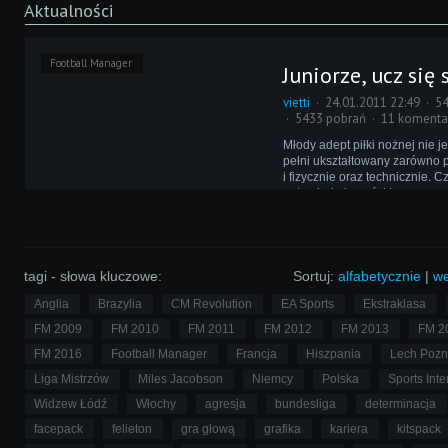
Aktualności
Football Manager
Juniorze, ucz się
vietti
24.01.2011 22:49
54
5433 pobrań
11 komenta
Młody adept piłki nożnej nie j
pełni ukształtowany zarówno p
i fizycznie oraz technicznie. C
potrzebuje kogoś, kto poprow
rączkę w świat wielkiego futbol
tym w Football Managerze?
tagi - słowa kluczowe:
Sortuj:
alfabetycznie
|
we
Anglia
Brazylia
CM Revolution
EA Sports
Ekstraklasa
FM 2009
FM 2010
FM 2011
FM 2012
FM 2013
FM 2
FM 2016
Football Manager
Francja
Hiszpania
Lech Poz
Liga Mistrzów
Miles Jacobson
Niemcy
Polska
Sports Inte
Widzew Łódź
Włochy
agresja
bundesliga
determinacja
facepack
felieton
gra głową
grafika
kariera
kitspack