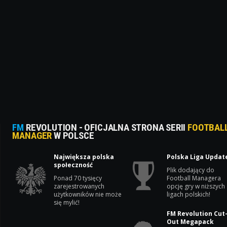
FM
REVOLUTION - OFICJALNA STRONA SERII
FOOTBAL
MANAGER
W POLSCE
Największa polska
Polska Liga Updat
społeczność
Plik dodający do
Ponad 70 tysięcy
Football Managera
zarejestrowanych
opcję gry w niższych
użytkowników nie może
ligach polskich!
się mylić!
FM Revolution Cut
Out Megapack