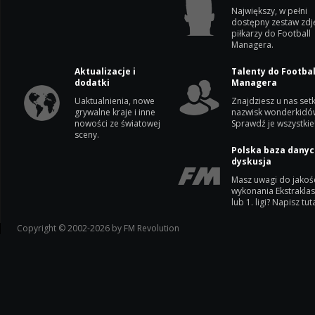
Największy, w pełni
dostępny zestaw zdj
piłkarzy do Football
Managera.
Aktualizacje i
Talenty do Footbal
dodatki
Managera
Uaktualnienia, nowe
Znajdziesz u nas setk
grywalne kraje i inne
nazwisk wonderkidó
nowości ze światowej
Sprawdź je wszystkie
sceny.
Polska baza danyc
dyskusja
Masz uwagi do jakoś
wykonania Ekstrakla
lub 1. ligi? Napisz tuta
Copyright © 2002-2026 by FM Revolution