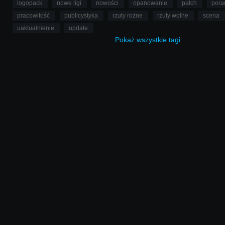
logopack
nowe ligi
nowości
opanowanie
patch
pora
pracowitość
publicystyka
rzuty rożne
rzuty wolne
scena
uaktualnienie
update
Pokaż
wszystkie
tagi