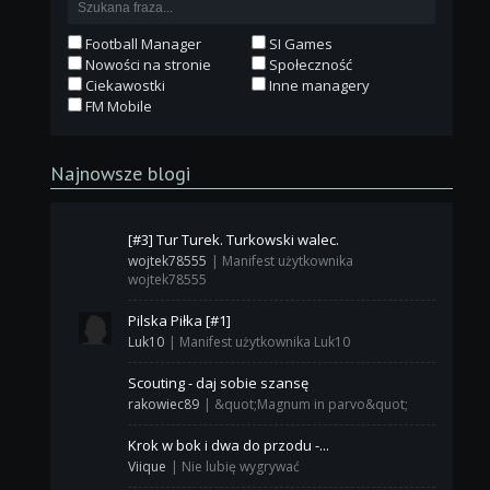
Football Manager
SI Games
Nowości na stronie
Społeczność
Ciekawostki
Inne managery
FM Mobile
Najnowsze blogi
[#3] Tur Turek. Turkowski walec.
wojtek78555
|
Manifest użytkownika
wojtek78555
Pilska Piłka [#1]
Luk10
|
Manifest użytkownika Luk10
Scouting - daj sobie szansę
rakowiec89
|
&quot;Magnum in parvo&quot;
Krok w bok i dwa do przodu -...
Viique
|
Nie lubię wygrywać