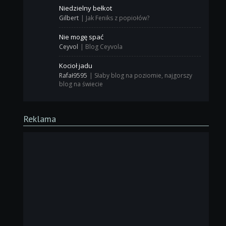
Niedzielny bełkot
Gilbert
|
Jak Feniks z popiołów?
Nie mogę spać
Ceyvol
|
Blog Ceyvola
Kocioł jadu
Rafał9595
|
Słaby blog na poziomie, najgorszy
blog na świecie
Reklama