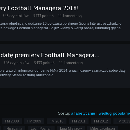
ery Football Managera 2018!
546 czytelników
5433 pobrań
11 komentarzy
zoraj obietnicą, o godzinie 16:00 czasu polskiego Sports Interactive zdradziło
e nowego Football Managera! Co już wiemy o wersji naszej ulubionej gry na
 datę premiery Football Managera...
546 czytelników
5433 pobrań
11 komentarzy
 pierwszych informacji odnośnie FM-a 2014, a już możemy zaznaczyć sobie datę
serwery Steam zostaną oblężone?
Sortuj:
alfabetycznie
|
według popularn
FM 2008
FM 2009
FM 2010
FM 2011
FM 2012
FM 201
Hiszpania
Lech Poznań
Liga Mistrzów
Miles Jacobson