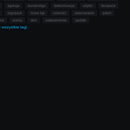
agresja
bundesliga
determinacja
edytor
facepack
logopack
nowe ligi
nowości
opanowanie
patch
lne
scena
skin
uaktualnienie
update
ż
wszystkie
tagi