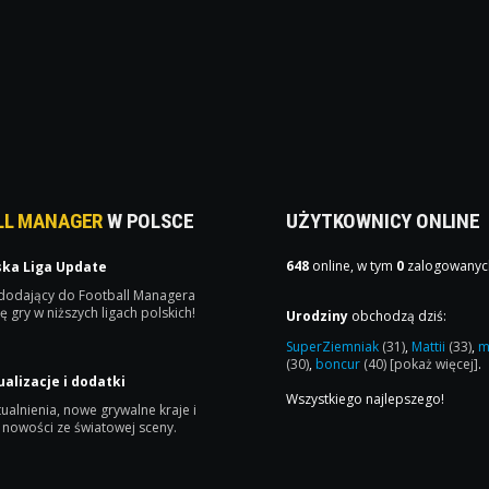
LL MANAGER
W POLSCE
UŻYTKOWNICY ONLINE
648
online, w tym
0
zalogowanyc
ska Liga Update
 dodający do Football Managera
ę gry w niższych ligach polskich!
Urodziny
obchodzą dziś:
SuperZiemniak
(31)
,
Mattii
(33)
,
m
(30)
,
boncur
(40)
[pokaż więcej]
.
ualizacje i dodatki
Wszystkiego najlepszego!
ualnienia, nowe grywalne kraje i
 nowości ze światowej sceny.