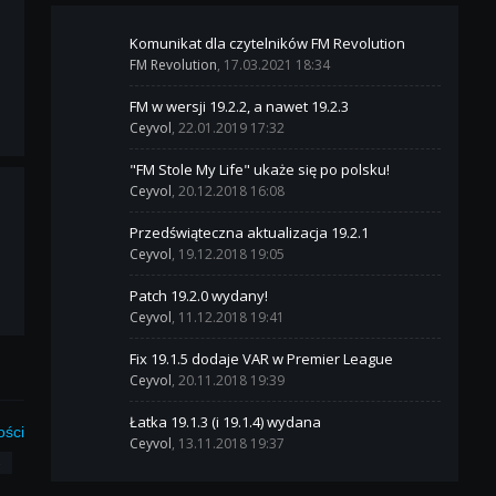
Komunikat dla czytelników FM Revolution
FM Revolution
, 17.03.2021 18:34
FM w wersji 19.2.2, a nawet 19.2.3
Ceyvol
, 22.01.2019 17:32
"FM Stole My Life" ukaże się po polsku!
Ceyvol
, 20.12.2018 16:08
Przedświąteczna aktualizacja 19.2.1
Ceyvol
, 19.12.2018 19:05
Patch 19.2.0 wydany!
Ceyvol
, 11.12.2018 19:41
Fix 19.1.5 dodaje VAR w Premier League
Ceyvol
, 20.11.2018 19:39
Łatka 19.1.3 (i 19.1.4) wydana
ości
Ceyvol
, 13.11.2018 19:37
3