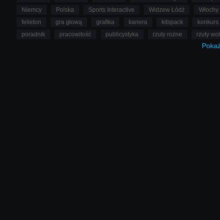
Niemcy
Polska
Sports Interactive
Widzew Łódź
Włochy
felieton
gra głową
grafika
kariera
kitspack
konkurs
poradnik
pracowitość
publicystyka
rzuty rożne
rzuty wo
Poka