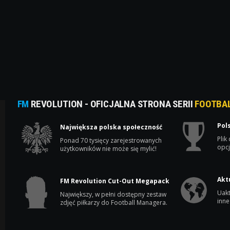
FM
REVOLUTION - OFICJALNA STRONA SERII
FOOTBA
Pol
Największa polska społeczność
Plik
Ponad 70 tysięcy zarejestrowanych
opcj
użytkowników nie może się mylić!
Akt
FM Revolution Cut-Out Megapack
Uakt
Największy, w pełni dostępny zestaw
inne
zdjęć piłkarzy do Football Managera.