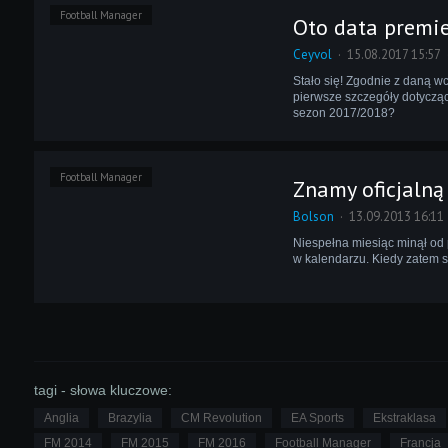
Football Manager
Oto data premi
Ceyvol
15.08.2017 15:57
Stało się! Zgodnie z daną wc
pierwsze szczegóły dotycząc
sezon 2017/2018?
Football Manager
Znamy oficjalną
Bolson
13.09.2013 16:11
Niespełna miesiąc minął od
w kalendarzu. Kiedy zatem 
tagi - słowa kluczowe:
Anglia
Brazylia
CM Revolution
EA Sports
Ekstraklasa
FM 2014
FM 2015
FM 2016
Football Manager
Francja