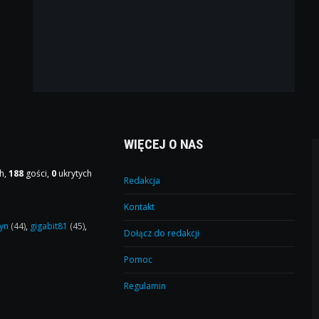
WIĘCEJ O NAS
h,
188
gości,
0
ukrytych
Redakcja
Kontakt
yn
(44)
,
gigabit81
(45)
,
Dołącz do redakcji
Pomoc
Regulamin