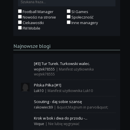
Football Manager
SI Games
Nowości na stronie
Społeczność
Ciekawostki
Inne managery
FM Mobile
Najnowsze blogi
[#3] Tur Turek. Turkowski walec.
wojtek78555
|
Manifest użytkownika
wojtek78555
Pilska Piłka [#1]
Luk10
|
Manifest użytkownika Luk10
Scouting - daj sobie szansę
rakowiec89
|
&quot;Magnum in parvo&quot;
Krok w bok i dwa do przodu -...
Viique
|
Nie lubię wygrywać