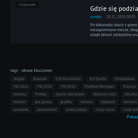
Ciekawostki
Gdzie się podzi
rondel
20.11.2009 00:05
Po kilkunastu latach z gram
niezapomniane mecze, długo
dzięki którym zdobyliśmy wsz
tagi - słowa kluczowe:
Anglia
Brazylia
CM Revolution
EA Sports
Ekstraklasa
FM 2014
FM 2015
FM 2016
Football Manager
Francja
Niemcy
Polska
Sports Interactive
Widzew Łódź
Włochy
felieton
gra głową
grafika
kariera
kitspack
konkurs
poradnik
pracowitość
publicystyka
rzuty rożne
rzuty wo
Poka