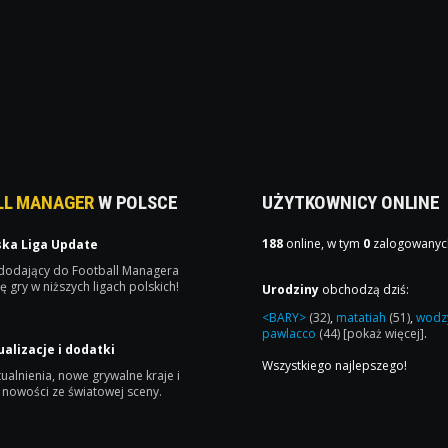
LL MANAGER
W POLSCE
UŻYTKOWNICY ONLINE
188
online, w tym
0
zalogowanyc
ska Liga Update
 dodający do Football Managera
ę gry w niższych ligach polskich!
Urodziny
obchodzą dziś:
<BARY>
(32)
,
matatiah
(51)
,
wodz
pawlacco
(44)
[pokaż więcej]
.
ualizacje i dodatki
Wszystkiego najlepszego!
ualnienia, nowe grywalne kraje i
 nowości ze światowej sceny.