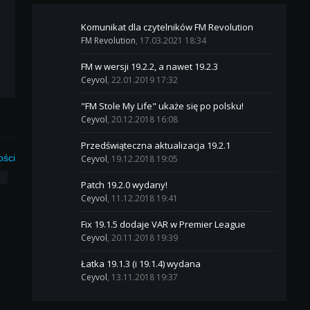
Komunikat dla czytelników FM Revolution
FM Revolution
, 17.03.2021 18:34
FM w wersji 19.2.2, a nawet 19.2.3
Ceyvol
, 22.01.2019 17:32
"FM Stole My Life" ukaże się po polsku!
Ceyvol
, 20.12.2018 16:08
Przedświąteczna aktualizacja 19.2.1
ości
Ceyvol
, 19.12.2018 19:05
3
Patch 19.2.0 wydany!
Ceyvol
, 11.12.2018 19:41
Fix 19.1.5 dodaje VAR w Premier League
Ceyvol
, 20.11.2018 19:39
Łatka 19.1.3 (i 19.1.4) wydana
Ceyvol
, 13.11.2018 19:37