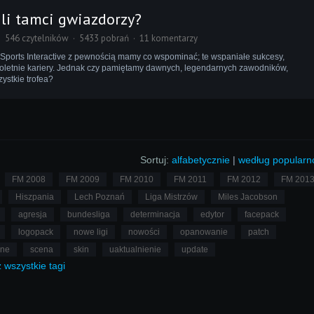
ali tamci gwiazdorzy?
546 czytelników
5433 pobrań
11 komentarzy
i Sports Interactive z pewnością mamy co wspominać; te wspaniałe sukcesy,
letnie kariery. Jednak czy pamiętamy dawnych, legendarnych zawodników,
ystkie trofea?
Sortuj:
alfabetycznie
|
według popularn
FM 2008
FM 2009
FM 2010
FM 2011
FM 2012
FM 201
Hiszpania
Lech Poznań
Liga Mistrzów
Miles Jacobson
agresja
bundesliga
determinacja
edytor
facepack
logopack
nowe ligi
nowości
opanowanie
patch
lne
scena
skin
uaktualnienie
update
ż
wszystkie
tagi