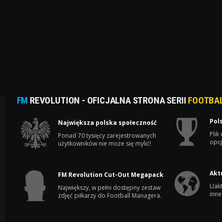
FM
REVOLUTION - OFICJALNA STRONA SERII
FOOTBA
Pol
Największa polska społeczność
Plik
Ponad 70 tysięcy zarejestrowanych
opcj
użytkowników nie może się mylić!
Akt
FM Revolution Cut-Out Megapack
Uakt
Największy, w pełni dostępny zestaw
inne
zdjęć piłkarzy do Football Managera.