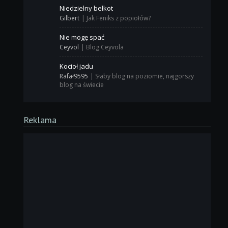
Niedzielny bełkot
Gilbert
|
Jak Feniks z popiołów?
Nie mogę spać
Ceyvol
|
Blog Ceyvola
Kocioł jadu
Rafał9595
|
Słaby blog na poziomie, najgorszy
blog na świecie
Reklama