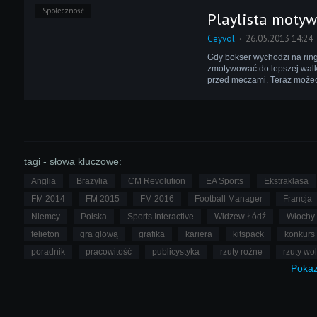
Społeczność
Playlista moty
Ceyvol
26.05.2013 14:24
Gdy bokser wychodzi na rin
zmotywować do lepszej walk
przed meczami. Teraz możec
tagi - słowa kluczowe:
Anglia
Brazylia
CM Revolution
EA Sports
Ekstraklasa
FM 2014
FM 2015
FM 2016
Football Manager
Francja
Niemcy
Polska
Sports Interactive
Widzew Łódź
Włochy
felieton
gra głową
grafika
kariera
kitspack
konkurs
poradnik
pracowitość
publicystyka
rzuty rożne
rzuty wo
Poka