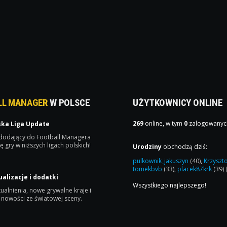
LL MANAGER
W POLSCE
UŻYTKOWNICY ONLINE
269
online, w tym
0
zalogowanyc
ska Liga Update
 dodający do Football Managera
ę gry w niższych ligach polskich!
Urodziny
obchodzą dziś:
pulkownik_jakuszyn
(40)
,
Krzyszt
tomekbvb
(33)
,
placek87krk
(39)
ualizacje i dodatki
Wszystkiego najlepszego!
ualnienia, nowe grywalne kraje i
 nowości ze światowej sceny.