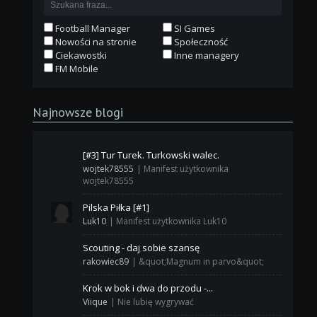
Football Manager
SI Games
Nowości na stronie
Społeczność
Ciekawostki
Inne managery
FM Mobile
Najnowsze blogi
[#3] Tur Turek. Turkowski walec.
wojtek78555
|
Manifest użytkownika
wojtek78555
Pilska Piłka [#1]
Luk10
|
Manifest użytkownika Luk10
Scouting - daj sobie szansę
rakowiec89
|
&quot;Magnum in parvo&quot;
Krok w bok i dwa do przodu -...
Viique
|
Nie lubię wygrywać