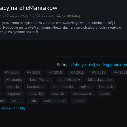
wacyjna eFeManiaków
546 czytelników
5433 pobrań
11 komentarzy
g, puszczana muzyka ma za zadanie wprowadzić go w odpowiedni nastrój i
i. Podobnie jest z eFeManiakami, którzy słuchają swoich ulubionych kawałków
ie je wzajemnie poznać!
Sortuj:
alfabetycznie
|
według popularn
FM 2008
FM 2009
FM 2010
FM 2011
FM 2012
FM 201
Hiszpania
Lech Poznań
Liga Mistrzów
Miles Jacobson
agresja
bundesliga
determinacja
edytor
facepack
logopack
nowe ligi
nowości
opanowanie
patch
lne
scena
skin
uaktualnienie
update
ż
wszystkie
tagi