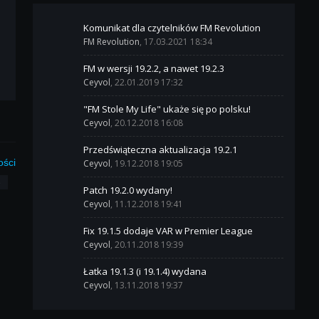
Komunikat dla czytelników FM Revolution
FM Revolution
, 17.03.2021 18:34
FM w wersji 19.2.2, a nawet 19.2.3
Ceyvol
, 22.01.2019 17:32
"FM Stole My Life" ukaże się po polsku!
Ceyvol
, 20.12.2018 16:08
Przedświąteczna aktualizacja 19.2.1
ości
Ceyvol
, 19.12.2018 19:05
3
Patch 19.2.0 wydany!
Ceyvol
, 11.12.2018 19:41
Fix 19.1.5 dodaje VAR w Premier League
Ceyvol
, 20.11.2018 19:39
Łatka 19.1.3 (i 19.1.4) wydana
Ceyvol
, 13.11.2018 19:37