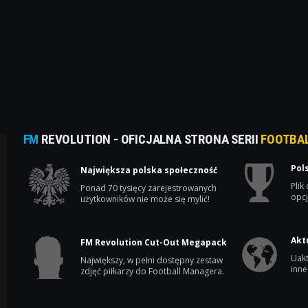
FM
REVOLUTION - OFICJALNA STRONA SERII
FOOTBA
Pol
Największa polska społeczność
Plik
Ponad 70 tysięcy zarejestrowanych
opcj
użytkowników nie może się mylić!
Akt
FM Revolution Cut-Out Megapack
Uakt
Największy, w pełni dostępny zestaw
inne
zdjęć piłkarzy do Football Managera.