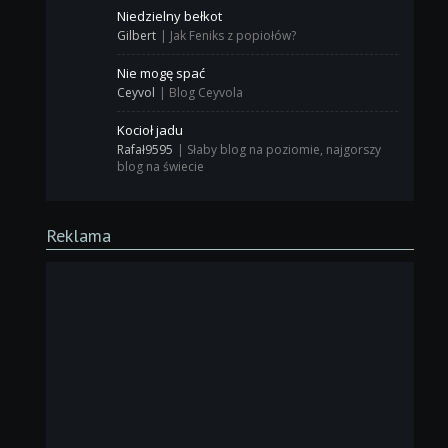
Niedzielny bełkot
Gilbert
|
Jak Feniks z popiołów?
Nie mogę spać
Ceyvol
|
Blog Ceyvola
Kocioł jadu
Rafał9595
|
Słaby blog na poziomie, najgorszy
blog na świecie
Reklama