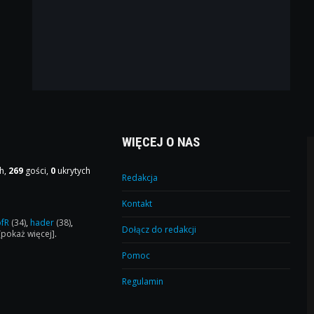
WIĘCEJ O NAS
h,
269
gości,
0
ukrytych
Redakcja
Kontakt
ofR
(34)
,
hader
(38)
,
Dołącz do redakcji
[pokaż więcej]
.
Pomoc
Regulamin