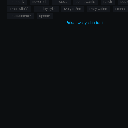
logopack
nowe ligi
nowości
opanowanie
patch
pora
pracowitość
publicystyka
rzuty rożne
rzuty wolne
scena
uaktualnienie
update
Pokaż
wszystkie
tagi