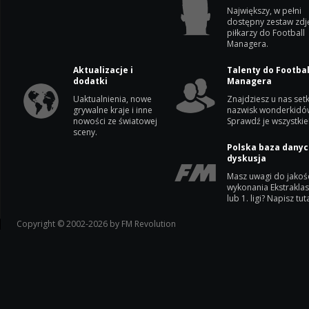
Największy, w pełni
dostępny zestaw zdj
piłkarzy do Football
Managera.
Aktualizacje i
Talenty do Footbal
dodatki
Managera
Uaktualnienia, nowe
Znajdziesz u nas setk
grywalne kraje i inne
nazwisk wonderkidó
nowości ze światowej
Sprawdź je wszystkie
sceny.
Polska baza danyc
dyskusja
Masz uwagi do jakoś
wykonania Ekstrakla
lub 1. ligi? Napisz tuta
Copyright © 2002-2026 by FM Revolution