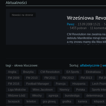
Aktualności
Nowości na stronie
Wrześniowa Revo
Perez
13.09.2008 15:21
5
5433 pobrań
11 komenta
CM Revolution nie zwalnia na
debiutu Manifestów minął nie
a my znowu mamy dla Was kil
niespodzianek. Dla każdego 
użytkowników mamy prezent -
alias! A to dopiero początek...
tagi - słowa kluczowe:
Sortuj:
alfabetycznie
|
we
Anglia
Brazylia
CM Revolution
EA Sports
Ekstraklasa
FM 2009
FM 2010
FM 2011
FM 2012
FM 2013
FM 2
FM 2016
Football Manager
Francja
Hiszpania
Lech Poz
Liga Mistrzów
Miles Jacobson
Niemcy
Polska
Sports Inte
Widzew Łódź
Włochy
agresja
bundesliga
determinacja
facepack
felieton
gra głową
grafika
kariera
kitspack