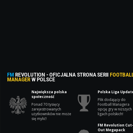
FM
REVOLUTION - OFICJALNA STRONA SERII
FOOTBAL
MANAGER
W POLSCE
Największa polska
Polska Liga Updat
społeczność
Plik dodający do
Ponad 70 tysięcy
Football Managera
zarejestrowanych
opcję gry w niższych
użytkowników nie może
ligach polskich!
się mylić!
FM Revolution Cut
Out Megapack