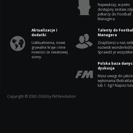
Największy, w pełni
dostępny zestaw zdj
piłkarzy do Football
Managera.
Aktualizacje i
Talenty do Footbal
dodatki
Managera
Uaktualnienia, nowe
Znajdziesz u nas setk
grywalne kraje i inne
nazwisk wonderkidó
nowości ze światowej
Sprawdź je wszystkie
sceny.
Polska baza danyc
dyskusja
Masz uwagi do jakoś
wykonania Ekstrakla
lub 1. ligi? Napisz tuta
Copyright © 2002-2026 by FM Revolution