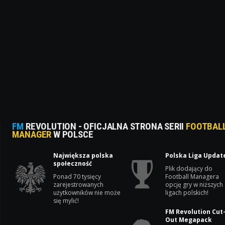
FM
REVOLUTION - OFICJALNA STRONA SERII
FOOTBAL
MANAGER
W POLSCE
Największa polska
Polska Liga Updat
społeczność
Plik dodający do
Ponad 70 tysięcy
Football Managera
zarejestrowanych
opcję gry w niższych
użytkowników nie może
ligach polskich!
się mylić!
FM Revolution Cut
Out Megapack