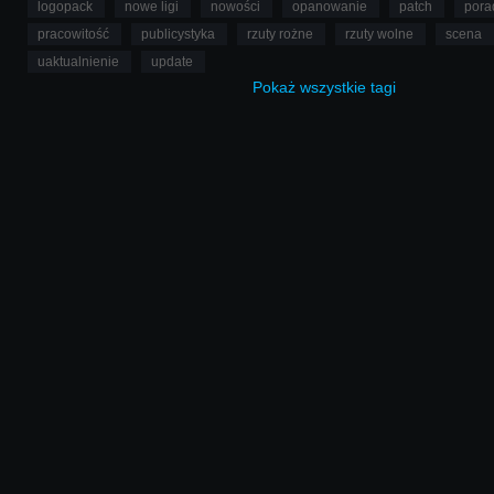
logopack
nowe ligi
nowości
opanowanie
patch
pora
pracowitość
publicystyka
rzuty rożne
rzuty wolne
scena
uaktualnienie
update
Pokaż
wszystkie
tagi