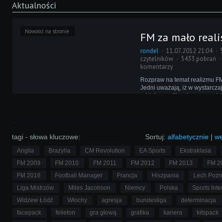
Aktualności
Nowości na stronie
FM za mało reali
rondel
11.07.2012 21:04
czytelników
5433 pobrań
komentarzy
Rozpraw na temat realizmu FM
Jedni uważają, iż w wystarcz
oddaje on piłkarską rzeczywis
natomiast wciąż oczekują zmia
jeszcze bardziej realistyczny. 
dyskusji zabiera tym razem Ja
tagi - słowa kluczowe:
Sortuj:
alfabetycznie
|
we
Anglia
Brazylia
CM Revolution
EA Sports
Ekstraklasa
FM 2009
FM 2010
FM 2011
FM 2012
FM 2013
FM 2
FM 2016
Football Manager
Francja
Hiszpania
Lech Poz
Liga Mistrzów
Miles Jacobson
Niemcy
Polska
Sports Inte
Widzew Łódź
Włochy
agresja
bundesliga
determinacja
facepack
felieton
gra głową
grafika
kariera
kitspack