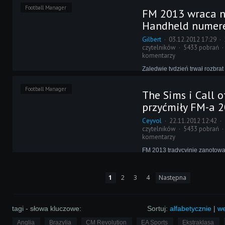
zdetronizować Football Manag
Football Manager
FM 2013 wraca na
na PC. Z wielką ciekawością i
niecierpliwością oczekiwaliśm
Handheld numer
ostatniego w 2012 roku rankin
Stało się.
Gilbert
03.12.2012 17:29
czytelników
5433 pobrań
komentarzy
Zaledwie tydzień trwał rozbrat
Interactive z pierwszym miej
Chart-Track na PC, jakie pias
Football Manager
The Sims i Call o
FM. Dodatkowo wydanie na P
premierze również znalazło s
przyćmiły FM-a 
szczycie rankingu.
Ceyvol
22.11.2012 12:42
czytelników
5433 pobrań
komentarzy
FM 2013 tradycyjnie zanotowa
smoka i swoją obecność w ra
sprzedaży zaczął od detroniza
dotychczasowych liderów. Na 
1
2
3
4
Następna
dominacji musi jednak poczeka
trzy tygodnie po premierze traf
konkurencję.
tagi - słowa kluczowe:
Sortuj:
alfabetycznie
|
we
Anglia
Brazylia
CM Revolution
EA Sports
Ekstraklasa