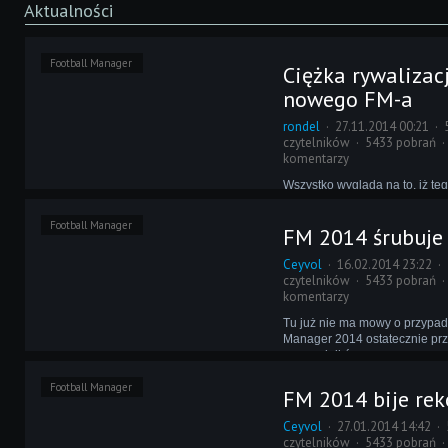
Aktualności
Football Manager
Ciężka rywalizac
nowego FM-a
rondel
27.11.2014 00:21
czytelników
5433 pobrań
komentarzy
Wszystko wygląda na to, iż te
Football Manager będzie miał
trudności, aby dorównać popr
Football Manager
FM 2014 śrubuje
zdominować brytyjski rynek gi
komputerowych. W najnowszy
Ceyvol
16.02.2014 23:22
Chart Track plasuje się on dop
czytelników
5433 pobrań
pozycji.
komentarzy
Tu już nie ma mowy o przypad
Manager 2014 ostatecznie prz
poprzedników, po raz szesnas
zajmując pierwsze miejsce w 
Football Manager
sprzedaży gier na PC w Wielkie
FM 2014 bije rek
Ceyvol
27.01.2014 14:42
czytelników
5433 pobrań