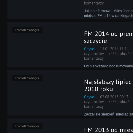
komentarzy
Jak poinformował Miles Jacob
miejsce FM-a 14 w rankingach
25 stycznia oznacza, że dzieło
rekord całej serii Football Ma
Football Manager
samym jest ono najdłużej utr
FM 2014 od prem
na szczycie od premiery tytuł
szczycie
Ceyvol
15.01.2014 17:41
czytelników
5433 pobrań
komentarzy
Od pierwszego podsumowani
gier PC w Wielkiej Brytanii po
października, nie ma mocnyc
Football Manager
Najsłabszy lipie
Najnowszy tytuł Sports Interac
ostatnie jedenaście tygodni m
2010 roku
konkurecję z godną podziwu r
Ceyvol
02.08.2013 00:13
czytelników
5433 pobrań
komentarzy
Zaczął się sierpień, miesiąc 
poświęconych nowemu Footba
Myślami wielu eFeManiaków je
Football Manager
FM 2013 od mies
2014 i nie w głowie im kupow