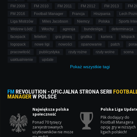
FM 2009
FM 2010
FM 2011
FM 2012
FM 2013
FM 2
FM 2016
Football Manager
Francja
Hiszpania
Lech Poz
Liga Mistrzów
Miles Jacobson
Niemcy
Polska
Sports Inte
Widzew Łódź
Włochy
agresja
bundesliga
determinacja
facepack
felieton
gra głową
grafika
kariera
kitspack
logopack
nowe ligi
nowości
opanowanie
patch
pora
pracowitość
publicystyka
rzuty rożne
rzuty wolne
scena
uaktualnienie
update
Pokaż
wszystkie
tagi
FM
REVOLUTION - OFICJALNA STRONA SERII
FOOTBAL
MANAGER
W POLSCE
Największa polska
Polska Liga Updat
społeczność
Plik dodający do
Ponad 70 tysięcy
Football Managera
zarejestrowanych
opcję gry w niższych
użytkowników nie może
ligach polskich!
się mylić!