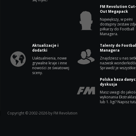
FM Revolution Cut
Out Megapack
Największy, w pełni
dostępny zestaw zdj
piłkarzy do Football
Managera.
Aktualizacje i
Talenty do Footbal
dodatki
Managera
Uaktualnienia, nowe
Znajdziesz u nas setk
grywalne kraje i inne
nazwisk wonderkidó
nowości ze światowej
Sprawdź je wszystkie
sceny.
Polska baza danyc
dyskusja
Masz uwagi do jakoś
wykonania Ekstrakla
lub 1. ligi? Napisz tuta
Copyright © 2002-2026 by FM Revolution