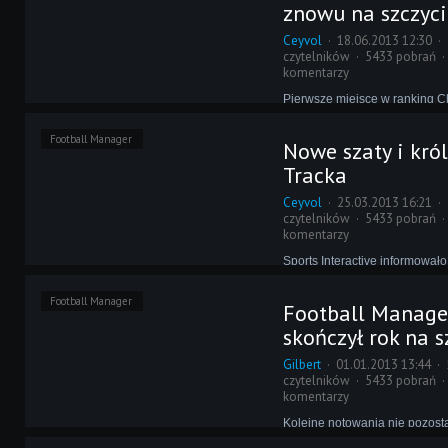
ustępującej ze sceny wersji gry
znowu na szczyc
tak jednak w ubiegłych latach
Ceyvol
18.06.2013 12:30
czytelników
5433 pobrań
komentarzy
Pierwsze miejsce w ranking C
ponad miesiąca to wynik, któr
wersje FM-a mogły pochwalić
Football Manager
Nowe szaty i kró
często. Mając jednak na uwad
roku wersji 2013 trafili się po
Tracka
konkurenci, nawet taka seria 
Ceyvol
25.03.2013 16:21
czytelników
5433 pobrań
komentarzy
Sports Interactive informował
jest najlepiej sprzedającym s
historii ich gier - potwierdzeni
Football Manager
Football Manage
znajdziemy jednak w nowym C
gdzie ukazał się ranking popu
skończył rok na sz
pięciu miesiącach od premier
Gilbert
01.01.2013 13:44
czytelników
5433 pobrań
komentarzy
Kolejne notowania nie pozost
żaden inny tytuł nie był w stan