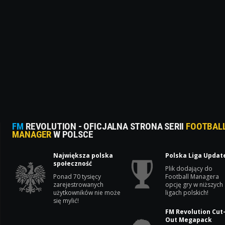
FM
REVOLUTION - OFICJALNA STRONA SERII
FOOTBAL
MANAGER
W POLSCE
Największa polska
Polska Liga Updat
społeczność
Plik dodający do
Ponad 70 tysięcy
Football Managera
zarejestrowanych
opcję gry w niższych
użytkowników nie może
ligach polskich!
się mylić!
FM Revolution Cut
Out Megapack