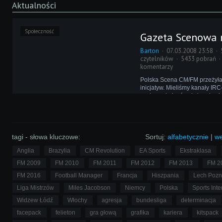
Aktualności
Społeczność
Gazeta Scenowa 
Barton
07.03.2008 23:58
czytelników
5433 pobrań
komentarzy
Polska Scena CM/FM przeżyła 
inicjatyw. Mieliśmy kanały IR
czatowe, były również e-ziny i
stworzenia radia, teraz nadsz
uruchomienie gazety.
tagi - słowa kluczowe:
Sortuj:
alfabetycznie
|
we
Anglia
Brazylia
CM Revolution
EA Sports
Ekstraklasa
FM 2009
FM 2010
FM 2011
FM 2012
FM 2013
FM 2
FM 2016
Football Manager
Francja
Hiszpania
Lech Poz
Liga Mistrzów
Miles Jacobson
Niemcy
Polska
Sports Inte
Widzew Łódź
Włochy
agresja
bundesliga
determinacja
facepack
felieton
gra głową
grafika
kariera
kitspack