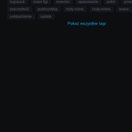
logopack
nowe ligi
nowości
opanowanie
patch
pora
pracowitość
publicystyka
rzuty rożne
rzuty wolne
scena
uaktualnienie
update
Pokaż
wszystkie
tagi