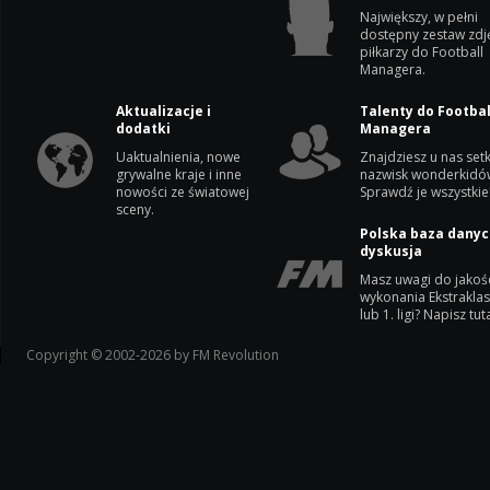
Największy, w pełni
dostępny zestaw zdj
piłkarzy do Football
Managera.
Aktualizacje i
Talenty do Footbal
dodatki
Managera
Uaktualnienia, nowe
Znajdziesz u nas setk
grywalne kraje i inne
nazwisk wonderkidó
nowości ze światowej
Sprawdź je wszystkie
sceny.
Polska baza danyc
dyskusja
Masz uwagi do jakoś
wykonania Ekstrakla
lub 1. ligi? Napisz tuta
Copyright © 2002-2026 by FM Revolution