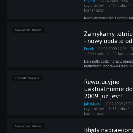
Grzelo
12.10.2009 13:58
czytelników
5433 pobrań
komentarzy
Kiedy wszyscy fani Football 
czekają na nadchodzącą jego 
tacy, którzy w pocie czoła prac
Nowości na stronie
Zamykamy letnie
innym ostatnie chwile spędza
opatrzoną numerkiem "2009". 
- nowy update o
Seju, który przygotował prawdz
Pucek
04.09.2009 22:07
5
5433 pobrań
11 komenta
Dziesiątki godzin pracy, mnó
kadrowych, poprawki i testy. 
właśnie nad tym przez ostatni
pracował zespół Revolution 
Football Manager
Rewolucyjne
Dzisiaj wynik ich wysiłków zmi
Waszymi oczekiwaniami!
uaktualnienie d
2009 już jest!
jakubkwa
10.02.2009 23:30
czytelników
5433 pobrań
komentarzy
W ostatnich dniach pojawiły s
Nowości na stronie
stronie dwa uaktualnienia do 
Błędy naprawion
natomiast mamy dla Was upda