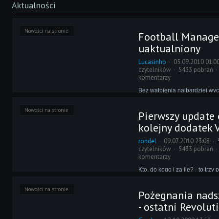
Aktualności
Nowości na stronie
Football Manage
uaktualniony
Lucasinho
05.09.2010 01:0
czytelników
5433 pobrań
komentarzy
Bez wątpienia najbardziej w
akcentem dzisiejszej Kampani
było uaktualnienie bazy danyc
Nowości na stronie
Pierwszy update 
Managera 2010. Cierpliwość 
Czytelników właśnie teraz zos
kolejny dodatek 
nagrodzona, bowiem Revolut
Team skończył prace!
rondel
09.07.2010 23:08
czytelników
5433 pobrań
komentarzy
Kto, do kogo i za ile? - to trz
pytania, obowiązujące w piłka
od dobrych kilkunastu tygodni.
Nowości na stronie
Pożegnania nads
wraz z datą 1 lipca - zostało j
a to oznacza, że mamy dla Wa
- ostatni Revoluti
uaktualnienie autorstwa RUT!