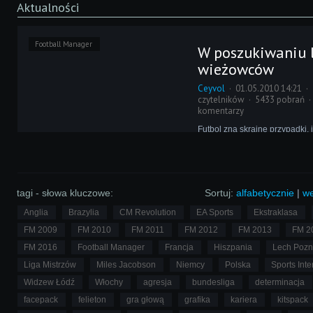
Aktualności
Football Manager
W poszukiwaniu 
wieżowców
Ceyvol
01.05.2010 14:21
czytelników
5433 pobrań
komentarzy
Futbol zna skrajne przypadki, j
budowę ciała poszczególnych 
Choćby Leo Messiemu niewiel
by zostać karłem, a jak widać, 
przeszkadza mu w osiąganiu 
Inaczej jest jednak z defensor
tagi - słowa kluczowe:
Sortuj:
alfabetycznie
|
we
Anglia
Brazylia
CM Revolution
EA Sports
Ekstraklasa
FM 2009
FM 2010
FM 2011
FM 2012
FM 2013
FM 2
FM 2016
Football Manager
Francja
Hiszpania
Lech Poz
Liga Mistrzów
Miles Jacobson
Niemcy
Polska
Sports Inte
Widzew Łódź
Włochy
agresja
bundesliga
determinacja
facepack
felieton
gra głową
grafika
kariera
kitspack