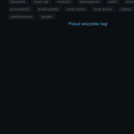
logopack
nowe ligi
nowości
opanowanie
patch
pora
pracowitość
publicystyka
rzuty rożne
rzuty wolne
scena
uaktualnienie
update
Pokaż
wszystkie
tagi