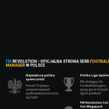
FM
REVOLUTION - OFICJALNA STRONA SERII
FOOTBAL
MANAGER
W POLSCE
Największa polska
Polska Liga Updat
społeczność
Plik dodający do
Ponad 70 tysięcy
Football Managera
zarejestrowanych
opcję gry w niższych
użytkowników nie może
ligach polskich!
się mylić!
FM Revolution Cut
Out Megapack