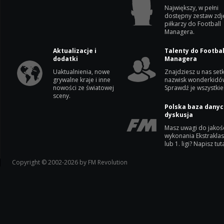
Największy, w pełni
dostępny zestaw zdj
piłkarzy do Football
Managera.
Aktualizacje i
Talenty do Footbal
dodatki
Managera
Uaktualnienia, nowe
Znajdziesz u nas setk
grywalne kraje i inne
nazwisk wonderkidó
nowości ze światowej
Sprawdź je wszystkie
sceny.
Polska baza danyc
dyskusja
Masz uwagi do jakoś
wykonania Ekstrakla
lub 1. ligi? Napisz tuta
Copyright © 2002-2026 by FM Revolution