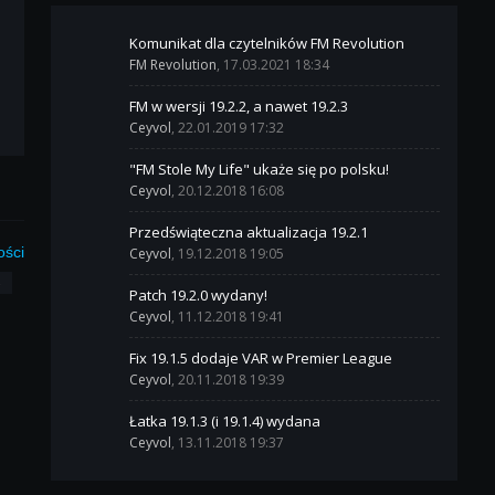
Komunikat dla czytelników FM Revolution
FM Revolution
, 17.03.2021 18:34
FM w wersji 19.2.2, a nawet 19.2.3
Ceyvol
, 22.01.2019 17:32
"FM Stole My Life" ukaże się po polsku!
Ceyvol
, 20.12.2018 16:08
Przedświąteczna aktualizacja 19.2.1
ości
Ceyvol
, 19.12.2018 19:05
3
Patch 19.2.0 wydany!
Ceyvol
, 11.12.2018 19:41
Fix 19.1.5 dodaje VAR w Premier League
Ceyvol
, 20.11.2018 19:39
Łatka 19.1.3 (i 19.1.4) wydana
Ceyvol
, 13.11.2018 19:37