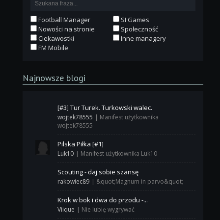
Football Manager
SI Games
Nowości na stronie
Społeczność
Ciekawostki
Inne managery
FM Mobile
Najnowsze blogi
[#3] Tur Turek. Turkowski walec.
wojtek78555
|
Manifest użytkownika
wojtek78555
Pilska Piłka [#1]
Luk10
|
Manifest użytkownika Luk10
Scouting - daj sobie szansę
rakowiec89
|
&quot;Magnum in parvo&quot;
Krok w bok i dwa do przodu -...
Viique
|
Nie lubię wygrywać