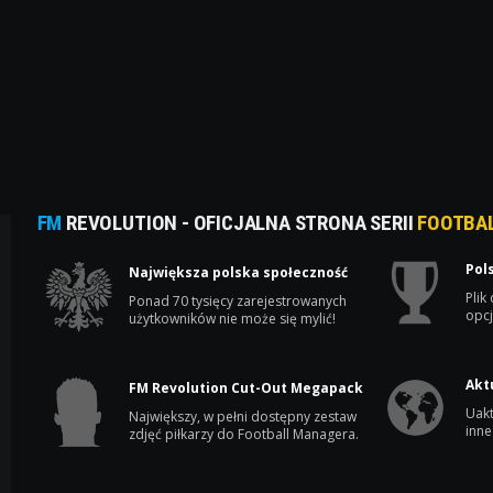
FM
REVOLUTION - OFICJALNA STRONA SERII
FOOTBA
Pol
Największa polska społeczność
Plik
Ponad 70 tysięcy zarejestrowanych
opcj
użytkowników nie może się mylić!
Akt
FM Revolution Cut-Out Megapack
Uakt
Największy, w pełni dostępny zestaw
inne
zdjęć piłkarzy do Football Managera.