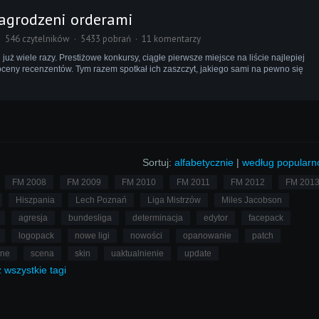
nagrodzeni orderami
546 czytelników
5433 pobrań
11 komentarzy
już wiele razy. Prestiżowe konkursy, ciągłe pierwsze miejsce na liście najlepiej
ceny recenzentów. Tym razem spotkał ich zaszczyt, jakiego sami na pewno się
Sortuj:
alfabetycznie
|
według popularn
FM 2008
FM 2009
FM 2010
FM 2011
FM 2012
FM 201
Hiszpania
Lech Poznań
Liga Mistrzów
Miles Jacobson
agresja
bundesliga
determinacja
edytor
facepack
logopack
nowe ligi
nowości
opanowanie
patch
lne
scena
skin
uaktualnienie
update
ż
wszystkie
tagi