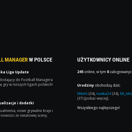
LL MANAGER
W POLSCE
UŻYTKOWNICY ONLINE
245
online, w tym
0
zalogowanyc
ska Liga Update
 dodający do Football Managera
ę gry w niższych ligach polskich!
Urodziny
obchodzą dziś:
Mikels
(34)
,
nuwka24
(34)
,
88_sik
(37)
[pokaż więcej]
.
ualizacje i dodatki
Wszystkiego najlepszego!
ualnienia, nowe grywalne kraje i
 nowości ze światowej sceny.