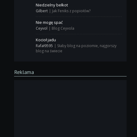
Niedzielny bełkot
Gilbert
|
Jak Feniks z popiołów?
Nie mogę spać
Ceyvol
|
Blog Ceyvola
Kocioł jadu
Rafał9595
|
Słaby blog na poziomie, najgorszy
blog na świecie
Reklama