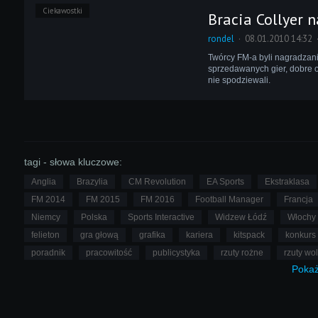
Ciekawostki
Bracia Collyer 
rondel
08.01.2010 14:32
Twórcy FM-a byli nagradzani 
sprzedawanych gier, dobre o
nie spodziewali.
tagi - słowa kluczowe:
Anglia
Brazylia
CM Revolution
EA Sports
Ekstraklasa
FM 2014
FM 2015
FM 2016
Football Manager
Francja
Niemcy
Polska
Sports Interactive
Widzew Łódź
Włochy
felieton
gra głową
grafika
kariera
kitspack
konkurs
poradnik
pracowitość
publicystyka
rzuty rożne
rzuty wo
Poka