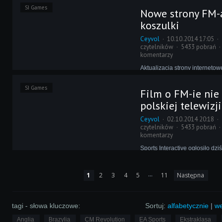
z Konami od 1998 roku, nawi
SI Games
Nowe strony FM-a
ze Sports Interactive. Będzie
koreańskim produktem SI, Foo
koszulki
Managerem Online.
Ceyvol
10.10.2014 17:05
czytelników
5433 pobrań
komentarzy
Aktualizacja strony internetowe
tradycja przy corocznej zapow
Managera. Zaskoczeniem jest
SI Games
Film o FM-ie nie
wersja portalu Sports Interacti
nie był bardzo przestarzały.
polskiej telewizji
Ceyvol
02.10.2014 20:18
czytelników
5433 pobrań
komentarzy
Sports Interactive ogłosiło dziś
których film "An Alternative Rea
Manager Documentary" będzie
premierę telewizyjną. Choć jes
...
1
2
3
4
5
11
Następna
Polska nie znalazła się wśród 
Dlaczego?
tagi - słowa kluczowe:
Sortuj:
alfabetycznie
|
we
Anglia
Brazylia
CM Revolution
EA Sports
Ekstraklasa