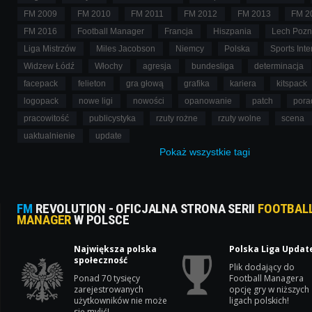
FM 2009
FM 2010
FM 2011
FM 2012
FM 2013
FM 2
FM 2016
Football Manager
Francja
Hiszpania
Lech Poz
Liga Mistrzów
Miles Jacobson
Niemcy
Polska
Sports Inte
Widzew Łódź
Włochy
agresja
bundesliga
determinacja
facepack
felieton
gra głową
grafika
kariera
kitspack
logopack
nowe ligi
nowości
opanowanie
patch
pora
pracowitość
publicystyka
rzuty rożne
rzuty wolne
scena
uaktualnienie
update
Pokaż
wszystkie
tagi
FM
REVOLUTION - OFICJALNA STRONA SERII
FOOTBAL
MANAGER
W POLSCE
Największa polska
Polska Liga Updat
społeczność
Plik dodający do
Ponad 70 tysięcy
Football Managera
zarejestrowanych
opcję gry w niższych
użytkowników nie może
ligach polskich!
się mylić!