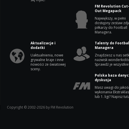
FM Revolution Cut
Out Megapack
Największy, w pełni
dostępny zestaw zdj
piłkarzy do Football
Managera.
Aktualizacje i
Talenty do Footbal
dodatki
Managera
Uaktualnienia, nowe
Znajdziesz u nas setk
grywalne kraje i inne
nazwisk wonderkidó
nowości ze światowej
Sprawdź je wszystkie
sceny.
Polska baza danyc
dyskusja
Masz uwagi do jakoś
wykonania Ekstrakla
lub 1. ligi? Napisz tuta
Copyright © 2002-2026 by FM Revolution