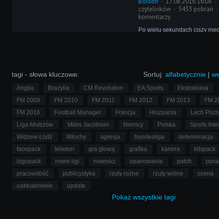
Bolson
17.08.2016 16:08
czytelników
5433 pobrań
komentarzy
Po wielu sekundach ciszy medi
producentów Football Manager
przerwana za sprawą Twittera.
wiadomości przenoszącej na o
gry SI ujawniło datę ukazania 
sklepach.
tagi - słowa kluczowe:
Sortuj:
alfabetycznie
|
we
Anglia
Brazylia
CM Revolution
EA Sports
Ekstraklasa
FM 2009
FM 2010
FM 2011
FM 2012
FM 2013
FM 2
FM 2016
Football Manager
Francja
Hiszpania
Lech Poz
Liga Mistrzów
Miles Jacobson
Niemcy
Polska
Sports Inte
Widzew Łódź
Włochy
agresja
bundesliga
determinacja
facepack
felieton
gra głową
grafika
kariera
kitspack
logopack
nowe ligi
nowości
opanowanie
patch
pora
pracowitość
publicystyka
rzuty rożne
rzuty wolne
scena
uaktualnienie
update
Pokaż
wszystkie
tagi