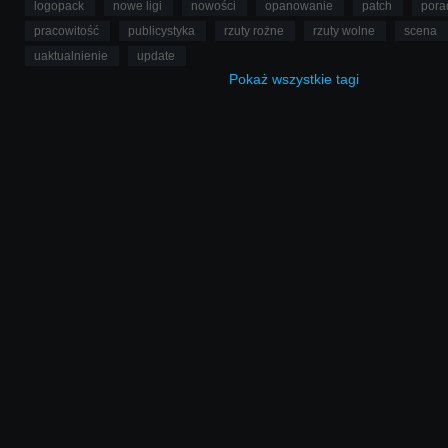
logopack
nowe ligi
nowości
opanowanie
patch
pora
pracowitość
publicystyka
rzuty rożne
rzuty wolne
scena
uaktualnienie
update
Pokaż
wszystkie
tagi