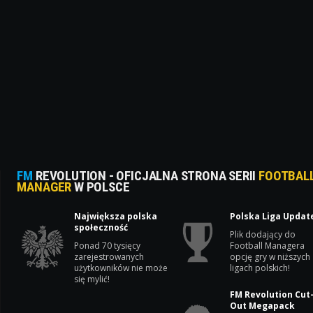
FM
REVOLUTION - OFICJALNA STRONA SERII
FOOTBAL
MANAGER
W POLSCE
Największa polska
Polska Liga Updat
społeczność
Plik dodający do
Ponad 70 tysięcy
Football Managera
zarejestrowanych
opcję gry w niższych
użytkowników nie może
ligach polskich!
się mylić!
FM Revolution Cut
Out Megapack