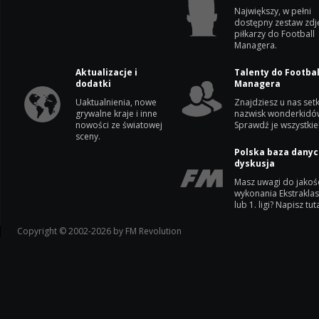
Największy, w pełni
dostępny zestaw zdj
piłkarzy do Football
Managera.
Aktualizacje i
Talenty do Footbal
dodatki
Managera
Uaktualnienia, nowe
Znajdziesz u nas setk
grywalne kraje i inne
nazwisk wonderkidó
nowości ze światowej
Sprawdź je wszystkie
sceny.
Polska baza danyc
dyskusja
Masz uwagi do jakoś
wykonania Ekstrakla
lub 1. ligi? Napisz tuta
Copyright © 2002-2026 by FM Revolution