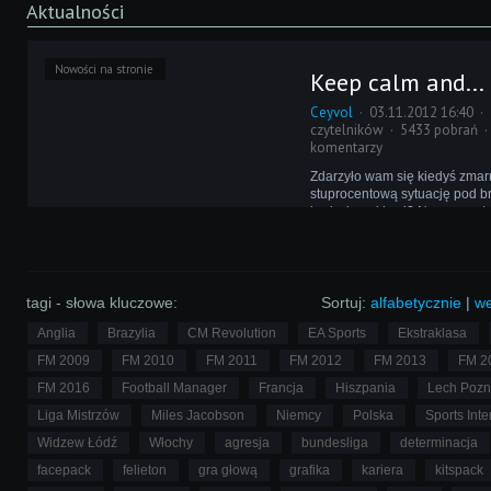
Aktualności
Nowości na stronie
Keep calm and...
Ceyvol
03.11.2012 16:40
czytelników
5433 pobrań
komentarzy
Zdarzyło wam się kiedyś zma
stuprocentową sytuację pod b
brak zimnej krwi? Na pewno t
problem miewają wasi napastn
Managerze - Jacko wytłumaczy
dlaczego tak się dzieje.
tagi - słowa kluczowe:
Sortuj:
alfabetycznie
|
we
Anglia
Brazylia
CM Revolution
EA Sports
Ekstraklasa
FM 2009
FM 2010
FM 2011
FM 2012
FM 2013
FM 2
FM 2016
Football Manager
Francja
Hiszpania
Lech Poz
Liga Mistrzów
Miles Jacobson
Niemcy
Polska
Sports Inte
Widzew Łódź
Włochy
agresja
bundesliga
determinacja
facepack
felieton
gra głową
grafika
kariera
kitspack