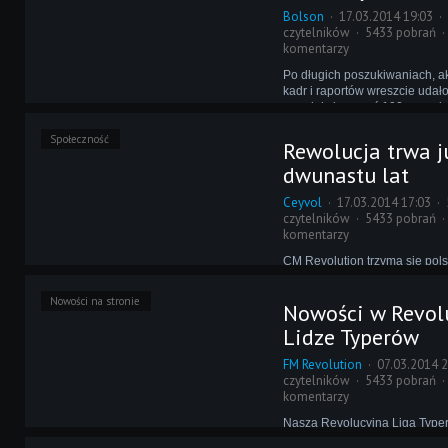
naukowej. Zdobycie unijnych d
Bolson
17.03.2014 19:03
renowację konstrukcji odmieni
czytelników
5433 pobrań
wydział!
komentarzy
Po długich poszukiwaniach, a
kadr i raportów wreszcie udało
wyselekcjonować 102 zawod
umieszczenia w rewolucyjnym 
Społeczność
Rewolucja trwa j
dwunastu lat
Ceyvol
17.03.2014 17:03
czytelników
5433 pobrań
komentarzy
CM Revolution trzyma się pols
a, niczym rządowi politycy swo
już 12 lat, od kiedy Speed, Ryg
Nowości na stronie
Nowości w Revol
rozpoczęli tworzenie serwisu o
Championship Manager. Kto b
Lidze Typerów
jakich rozmiarów to wszystko 
FM Revolution
07.03.2014 2
czytelników
5433 pobrań
komentarzy
Nasza Revolucyjna Liga Type
decydującą fazę. Do końca cał