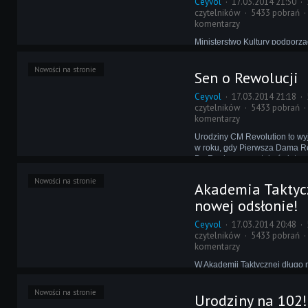
Ceyvol
17.03.2014 21:50
czytelników
5433 pobrań
komentarzy
Ministerstwo Kultury podporz
dziś tematyce, jaką urodzino
Wam Revolution Update Team.
Nowości na stronie
Sen o Rewolucji
do świeżutko zaktualizowanej 
otrzymujecie w zestawie takż
Ceyvol
17.03.2014 21:18
najwyższej polskiej ligi, w styl
czytelników
5433 pobrań
komentarzy
Urodziny CM Revolution to wy
w roku, gdy Pierwsza Dama Re
De Raph - prezentuje światu 
wyjątkowe, rewolucyjne wier
Nowości na stronie
rocznicę powstania strony ró
Akademia Taktyc
zabraknąć jej twórczości!
nowej odsłonie!
Ceyvol
17.03.2014 20:48
czytelników
5433 pobrań
komentarzy
W Akademii Taktycznej długo n
dobrze. Rząd odmawiał dotacj
szkolnictwo, co przełożyło si
Nowości na stronie
Urodziny na 102!
jakości warunków oraz rozpad