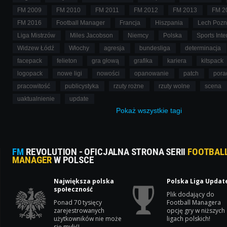
FM 2009
FM 2010
FM 2011
FM 2012
FM 2013
FM 2
FM 2016
Football Manager
Francja
Hiszpania
Lech Poz
Liga Mistrzów
Miles Jacobson
Niemcy
Polska
Sports Inte
Widzew Łódź
Włochy
agresja
bundesliga
determinacja
facepack
felieton
gra głową
grafika
kariera
kitspack
logopack
nowe ligi
nowości
opanowanie
patch
pora
pracowitość
publicystyka
rzuty rożne
rzuty wolne
scena
uaktualnienie
update
Pokaż
wszystkie
tagi
FM
REVOLUTION - OFICJALNA STRONA SERII
FOOTBAL
MANAGER
W POLSCE
Największa polska
Polska Liga Updat
społeczność
Plik dodający do
Ponad 70 tysięcy
Football Managera
zarejestrowanych
opcję gry w niższych
użytkowników nie może
ligach polskich!
się mylić!