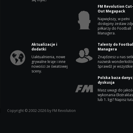
FM Revolution Cut
Out Megapack
Największy, w pełni
dostępny zestaw zdj
piłkarzy do Football
Managera.
Aktualizacje i
Talenty do Footbal
dodatki
Managera
Uaktualnienia, nowe
Znajdziesz u nas setk
grywalne kraje i inne
nazwisk wonderkidó
nowości ze światowej
Sprawdź je wszystkie
sceny.
Polska baza danyc
dyskusja
Masz uwagi do jakoś
wykonania Ekstrakla
lub 1. ligi? Napisz tuta
Copyright © 2002-2026 by FM Revolution