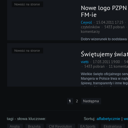
początku nowego roku utrzym
Nowości na stronie
Nowe logo PZPN 
formę, serwując dla Was najwy
dodatki.
FM-ie
Ceyvol
15.04.2011 17:25
czytelników
5433 pobrań
komentarzy
Dobry wizerunek to podstawa i
Związek Piłki Nożnej coś o ty
niekoniecznie takowy posiada,
Nowości na stronie
Świętujemy świa
faktu, że pierwsze wrażenia d
nowego logo są pozytywne. Z
vietti
17.03.2011 19:00
54
ono nawet nasz dział graficzn
5433 pobrań
11 komenta
Wielkie święto oficjalnego ser
Mangera w Polsce trwa w najle
śpiewy, transparenty i inne te
zobaczyć i usłyszeć w naszym
każdym kroku. Kolejnym ele
uroczystości jest wręczanie 
1
2
Następna
tagi - słowa kluczowe:
Sortuj:
alfabetycznie
|
we
Anglia
Brazylia
CM Revolution
EA Sports
Ekstraklasa