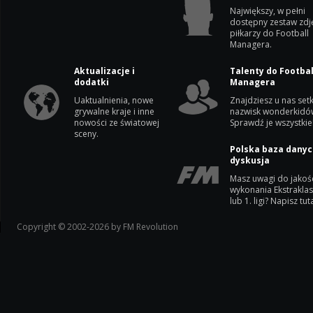
Największy, w pełni
dostępny zestaw zdj
piłkarzy do Football
Managera.
Aktualizacje i
Talenty do Footbal
dodatki
Managera
Uaktualnienia, nowe
Znajdziesz u nas setk
grywalne kraje i inne
nazwisk wonderkidó
nowości ze światowej
Sprawdź je wszystkie
sceny.
Polska baza danyc
dyskusja
Masz uwagi do jakoś
wykonania Ekstrakla
lub 1. ligi? Napisz tuta
Copyright © 2002-2026 by FM Revolution