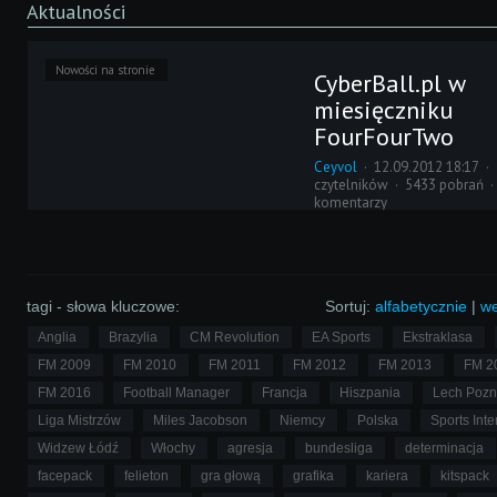
Aktualności
Nowości na stronie
CyberBall.pl w
miesięczniku
FourFourTwo
Ceyvol
12.09.2012 18:17
czytelników
5433 pobrań
komentarzy
Gdy od patrzenia w monitor bo
poszukiwaniu informacji spor
jest chwycić po gazetę. CyberB
ogranicza się do jednego med
przeczytać nas będziecie mogl
tagi - słowa kluczowe:
Sortuj:
alfabetycznie
|
we
polskim wydaniu FourFourTwo
Anglia
Brazylia
CM Revolution
EA Sports
Ekstraklasa
FM 2009
FM 2010
FM 2011
FM 2012
FM 2013
FM 2
FM 2016
Football Manager
Francja
Hiszpania
Lech Poz
Liga Mistrzów
Miles Jacobson
Niemcy
Polska
Sports Inte
Widzew Łódź
Włochy
agresja
bundesliga
determinacja
facepack
felieton
gra głową
grafika
kariera
kitspack