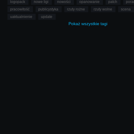
logopack
nowe ligi
nowości
opanowanie
patch
pora
pracowitość
publicystyka
rzuty rożne
rzuty wolne
scena
uaktualnienie
update
Pokaż
wszystkie
tagi