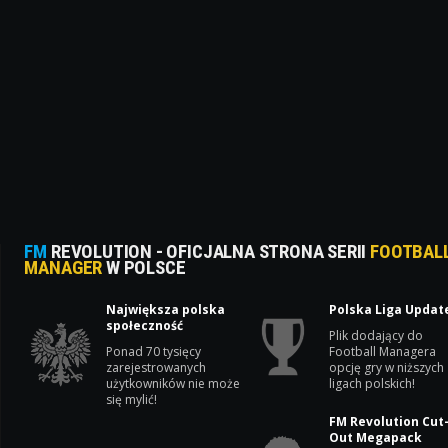
FM
REVOLUTION - OFICJALNA STRONA SERII
FOOTBAL
MANAGER
W POLSCE
Największa polska
Polska Liga Updat
społeczność
Plik dodający do
Ponad 70 tysięcy
Football Managera
zarejestrowanych
opcję gry w niższych
użytkowników nie może
ligach polskich!
się mylić!
FM Revolution Cut
Out Megapack