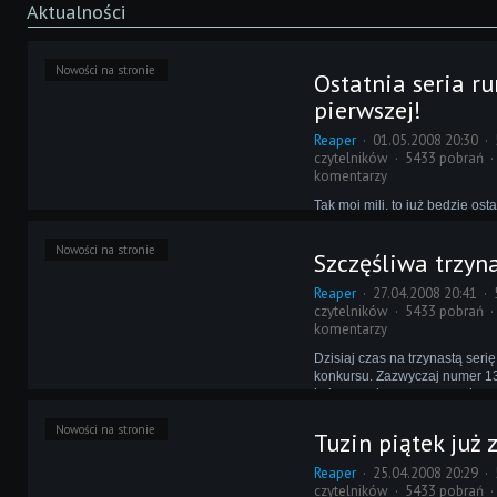
Aktualności
Nowości na stronie
Ostatnia seria r
pierwszej!
Reaper
01.05.2008 20:30
czytelników
5433 pobrań
komentarzy
Tak moi mili, to już będzie osta
która ukaże się w tej rundzie.
głosowanie jakie nastąpi, to b
Nowości na stronie
Szczęśliwa trzyn
o wejście do samego finału G
będzie ostatnim półfinalistą?
Reaper
27.04.2008 20:41
czytelników
5433 pobrań
komentarzy
Dzisiaj czas na trzynastą ser
konkursu. Zazwyczaj numer 13 
kojarzony i nazywany pechow
potwierdzimy tę regułę, gdyż 
Nowości na stronie
pechowy dla 80% użytkownikó
Tuzin piątek już
bramki będą w tej serii. Jeden
szczęśliwy.
Reaper
25.04.2008 20:29
czytelników
5433 pobrań