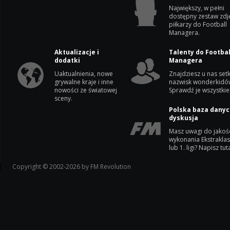
Największy, w pełni
dostępny zestaw zdj
piłkarzy do Football
Managera.
Aktualizacje i
Talenty do Footbal
dodatki
Managera
Uaktualnienia, nowe
Znajdziesz u nas setk
grywalne kraje i inne
nazwisk wonderkidó
nowości ze światowej
Sprawdź je wszystkie
sceny.
Polska baza danyc
dyskusja
Masz uwagi do jakoś
wykonania Ekstrakla
lub 1. ligi? Napisz tuta
Copyright © 2002-2026 by FM Revolution