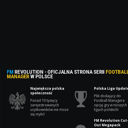
FM
REVOLUTION - OFICJALNA STRONA SERII
FOOTBAL
MANAGER
W POLSCE
Największa polska
Polska Liga Updat
społeczność
Plik dodający do
Ponad 70 tysięcy
Football Managera
zarejestrowanych
opcję gry w niższych
użytkowników nie może
ligach polskich!
się mylić!
FM Revolution Cut
Out Megapack