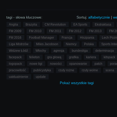
najlepszą bramkę FM 2008.
tagi - słowa kluczowe:
Sortuj:
alfabetycznie
|
we
Anglia
Brazylia
CM Revolution
EA Sports
Ekstraklasa
FM 2009
FM 2010
FM 2011
FM 2012
FM 2013
FM 2
FM 2016
Football Manager
Francja
Hiszpania
Lech Poz
Liga Mistrzów
Miles Jacobson
Niemcy
Polska
Sports Inte
Widzew Łódź
Włochy
agresja
bundesliga
determinacja
facepack
felieton
gra głową
grafika
kariera
kitspack
logopack
nowe ligi
nowości
opanowanie
patch
pora
pracowitość
publicystyka
rzuty rożne
rzuty wolne
scena
uaktualnienie
update
Pokaż
wszystkie
tagi