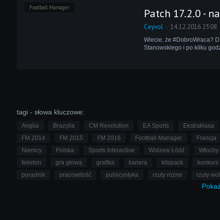
Football Manager
Patch 17.2.0 - n
Ceyvol
14.12.2016 23:08
Wiecie, że #DobroWraca? Dzi
Stanowskiego i po kilku godz
tagi - słowa kluczowe:
Anglia
Brazylia
CM Revolution
EA Sports
Ekstraklasa
FM 2014
FM 2015
FM 2016
Football Manager
Francja
Niemcy
Polska
Sports Interactive
Widzew Łódź
Włochy
felieton
gra głową
grafika
kariera
kitspack
konkurs
poradnik
pracowitość
publicystyka
rzuty rożne
rzuty wo
Poka