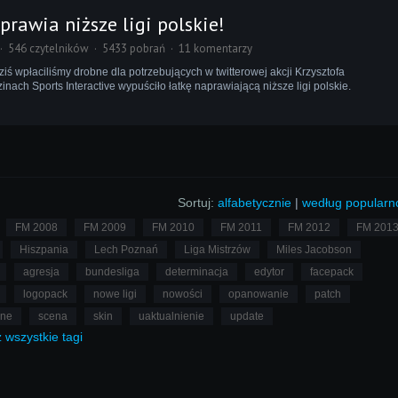
aprawia niższe ligi polskie!
546 czytelników
5433 pobrań
11 komentarzy
ś wpłaciliśmy drobne dla potrzebujących w twitterowej akcji Krzysztofa
inach Sports Interactive wypuściło łatkę naprawiającą niższe ligi polskie.
Sortuj:
alfabetycznie
|
według popularn
FM 2008
FM 2009
FM 2010
FM 2011
FM 2012
FM 201
Hiszpania
Lech Poznań
Liga Mistrzów
Miles Jacobson
agresja
bundesliga
determinacja
edytor
facepack
logopack
nowe ligi
nowości
opanowanie
patch
lne
scena
skin
uaktualnienie
update
ż
wszystkie
tagi