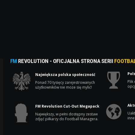
FM
REVOLUTION - OFICJALNA STRONA SERII
FOOTBA
Pol
Największa polska społeczność
Plik
Ponad 70 tysięcy zarejestrowanych
opcj
użytkowników nie może się mylić!
Akt
FM Revolution Cut-Out Megapack
Uakt
Największy, w pełni dostępny zestaw
inne
zdjęć piłkarzy do Football Managera.