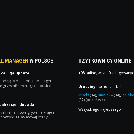
LL MANAGER
W POLSCE
UŻYTKOWNICY ONLINE
408
online, w tym
0
zalogowanyc
ska Liga Update
 dodający do Football Managera
ę gry w niższych ligach polskich!
Urodziny
obchodzą dziś:
Mikels
(34)
,
nuwka24
(34)
,
88_sik
(37)
[pokaż więcej]
.
ualizacje i dodatki
Wszystkiego najlepszego!
ualnienia, nowe grywalne kraje i
 nowości ze światowej sceny.