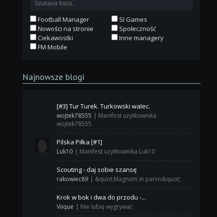
Football Manager
SI Games
Nowości na stronie
Społeczność
Ciekawostki
Inne managery
FM Mobile
Najnowsze blogi
[#3] Tur Turek. Turkowski walec.
wojtek78555
|
Manifest użytkownika
wojtek78555
Pilska Piłka [#1]
Luk10
|
Manifest użytkownika Luk10
Scouting - daj sobie szansę
rakowiec89
|
&quot;Magnum in parvo&quot;
Krok w bok i dwa do przodu -...
Viique
|
Nie lubię wygrywać