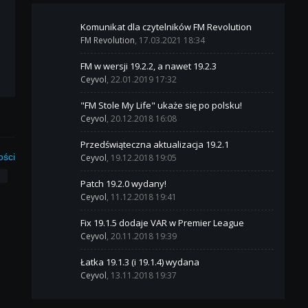
Komunikat dla czytelników FM Revolution
FM Revolution
, 17.03.2021 18:34
FM w wersji 19.2.2, a nawet 19.2.3
Ceyvol
, 22.01.2019 17:32
"FM Stole My Life" ukaże się po polsku!
Ceyvol
, 20.12.2018 16:08
Przedświąteczna aktualizacja 19.2.1
ości
Ceyvol
, 19.12.2018 19:05
3
Patch 19.2.0 wydany!
Ceyvol
, 11.12.2018 19:41
Fix 19.1.5 dodaje VAR w Premier League
Ceyvol
, 20.11.2018 19:39
Łatka 19.1.3 (i 19.1.4) wydana
Ceyvol
, 13.11.2018 19:37