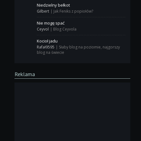
Niedzielny bełkot
Gilbert
|
Jak Feniks z popiołów?
Nie mogę spać
Ceyvol
|
Blog Ceyvola
Kocioł jadu
Rafał9595
|
Słaby blog na poziomie, najgorszy
blog na świecie
Reklama