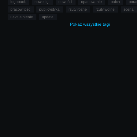
logopack
nowe ligi
nowości
opanowanie
patch
pora
pracowitość
publicystyka
rzuty rożne
rzuty wolne
scena
uaktualnienie
update
Pokaż
wszystkie
tagi