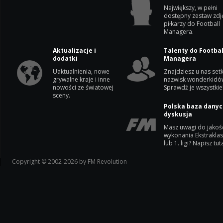
Największy, w pełni
dostępny zestaw zdj
piłkarzy do Football
Managera.
Aktualizacje i
Talenty do Footbal
dodatki
Managera
Uaktualnienia, nowe
Znajdziesz u nas setk
grywalne kraje i inne
nazwisk wonderkidó
nowości ze światowej
Sprawdź je wszystkie
sceny.
Polska baza danyc
dyskusja
Masz uwagi do jakoś
wykonania Ekstrakla
lub 1. ligi? Napisz tuta
Copyright © 2002-2026 by FM Revolution