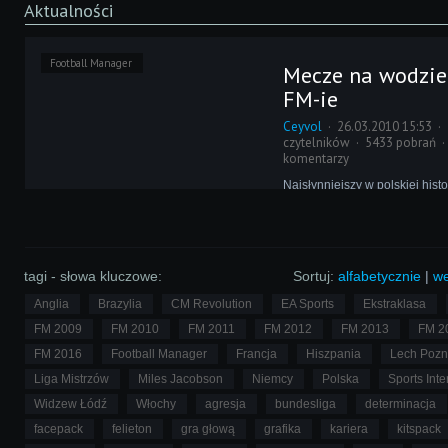
Aktualności
Football Manager
Mecze na wodzie
FM-ie
Ceyvol
26.03.2010 15:53
czytelników
5433 pobrań
komentarzy
Najsłynniejszy w polskiej hist
grzęzawisku zakończył marze
reprezentacji o finale Mistrzos
Widocznie programiści postano
krzywdzić w podobny sposób 
klientów, znacznie urealniając
tagi - słowa kluczowe:
Sortuj:
alfabetycznie
|
we
pogodowe.
Anglia
Brazylia
CM Revolution
EA Sports
Ekstraklasa
FM 2009
FM 2010
FM 2011
FM 2012
FM 2013
FM 2
FM 2016
Football Manager
Francja
Hiszpania
Lech Poz
Liga Mistrzów
Miles Jacobson
Niemcy
Polska
Sports Inte
Widzew Łódź
Włochy
agresja
bundesliga
determinacja
facepack
felieton
gra głową
grafika
kariera
kitspack