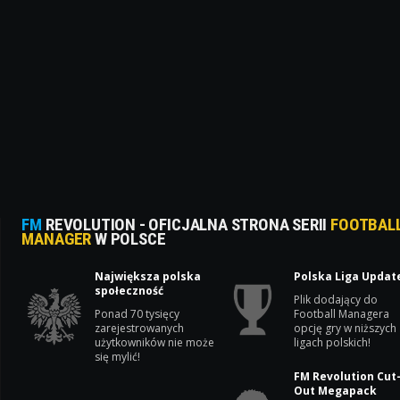
FM
REVOLUTION - OFICJALNA STRONA SERII
FOOTBAL
MANAGER
W POLSCE
Największa polska
Polska Liga Updat
społeczność
Plik dodający do
Ponad 70 tysięcy
Football Managera
zarejestrowanych
opcję gry w niższych
użytkowników nie może
ligach polskich!
się mylić!
FM Revolution Cut
Out Megapack