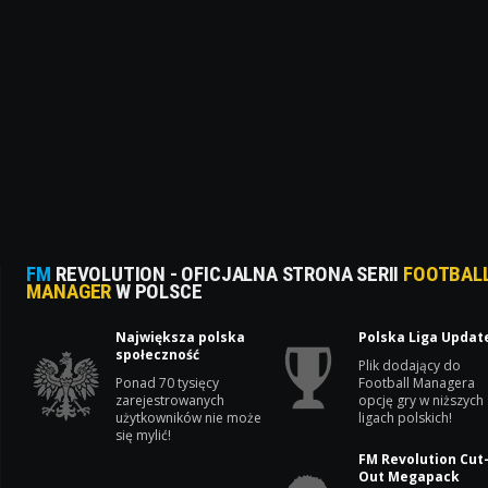
FM
REVOLUTION - OFICJALNA STRONA SERII
FOOTBAL
MANAGER
W POLSCE
Największa polska
Polska Liga Updat
społeczność
Plik dodający do
Ponad 70 tysięcy
Football Managera
zarejestrowanych
opcję gry w niższych
użytkowników nie może
ligach polskich!
się mylić!
FM Revolution Cut
Out Megapack