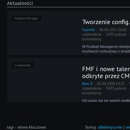
Aktualności
Football Manager
Tworzenie config
Szemek
06.06.2012 16:02
czytelników
5433 pobrań
komentarzy
W Football Managerze istniej
możliwość rozbudowy o dodatk
piłkarzy, a także różnorakie gra
poczynając od twarzy zawodn
Ciekawostki
stroje do herbów drużyn i roz
FMF i nowe talen
odkryte przez CM
Rem-8
01.04.2008 10:23
czytelników
5433 pobrań
komentarzy
Od czego ma się swoich grafi
szeregach Rewolucji? Najczęś
tworzenia dodatków graficzny
pojawieniu się narzędzia do e
graficznych FMF udało się doj
szokujących materiałów, któr
tagi - słowa kluczowe:
Sortuj:
alfabetycznie
|
we
przekazujemy!