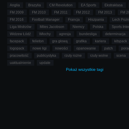
Anglia
Brazylia
CM Revolution
EA Sports
Ekstraklasa
FM 2009
FM 2010
FM 2011
FM 2012
FM 2013
FM 2
FM 2016
Football Manager
Francja
Hiszpania
Lech Poz
Liga Mistrzów
Miles Jacobson
Niemcy
Polska
Sports Inte
Widzew Łódź
Włochy
agresja
bundesliga
determinacja
facepack
felieton
gra głową
grafika
kariera
kitspack
logopack
nowe ligi
nowości
opanowanie
patch
pora
pracowitość
publicystyka
rzuty rożne
rzuty wolne
scena
uaktualnienie
update
Pokaż
wszystkie
tagi