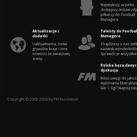
Największy, w pełni
dostępny zestaw zdj
piłkarzy do Football
Managera.
Aktualizacje i
Talenty do Footbal
dodatki
Managera
Uaktualnienia, nowe
Znajdziesz u nas setk
grywalne kraje i inne
nazwisk wonderkidó
nowości ze światowej
Sprawdź je wszystkie
sceny.
Polska baza danyc
dyskusja
Masz uwagi do jakoś
wykonania Ekstrakla
lub 1. ligi? Napisz tuta
Copyright © 2002-2026 by FM Revolution