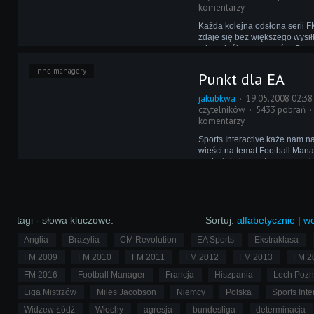
komentarzy
Każda kolejna odsłona serii 
zdaje się bez większego wysił
miano króla managerów. Czy 
produkty konkurencji - FIFA M
Inne managery
Championship Manager 2009 
Punkt dla EA
skazane są na walkę jedynie 
medal?
jakubkwa
19.05.2008 02:38
czytelników
5433 pobrań
komentarzy
Sports Interactive każe nam n
wieści na temat Football Man
czekać do lata, a tymczasem 
myśli spać. Jako pierwsze z b
startowych ruszyło EA Sports,
oficjalną zapowiedź FIFA Man
tagi - słowa kluczowe:
Sortuj:
alfabetycznie
|
we
Anglia
Brazylia
CM Revolution
EA Sports
Ekstraklasa
FM 2009
FM 2010
FM 2011
FM 2012
FM 2013
FM 2
FM 2016
Football Manager
Francja
Hiszpania
Lech Poz
Liga Mistrzów
Miles Jacobson
Niemcy
Polska
Sports Inte
Widzew Łódź
Włochy
agresja
bundesliga
determinacja