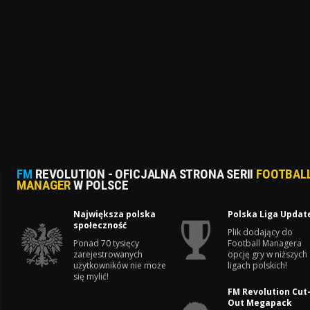
FM
REVOLUTION - OFICJALNA STRONA SERII
FOOTBAL
MANAGER
W POLSCE
Największa polska
Polska Liga Updat
społeczność
Plik dodający do
Ponad 70 tysięcy
Football Managera
zarejestrowanych
opcję gry w niższych
użytkowników nie może
ligach polskich!
się mylić!
FM Revolution Cut
Out Megapack