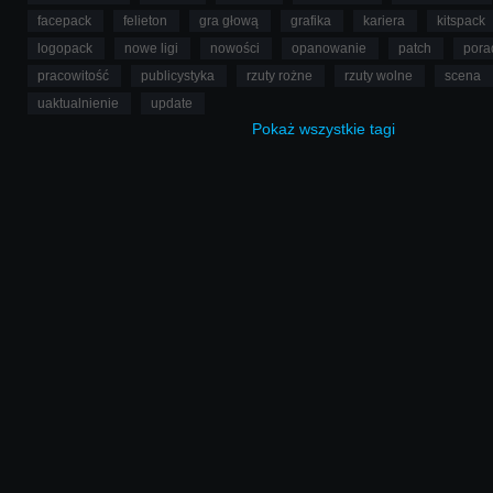
facepack
felieton
gra głową
grafika
kariera
kitspack
logopack
nowe ligi
nowości
opanowanie
patch
pora
pracowitość
publicystyka
rzuty rożne
rzuty wolne
scena
uaktualnienie
update
Pokaż
wszystkie
tagi