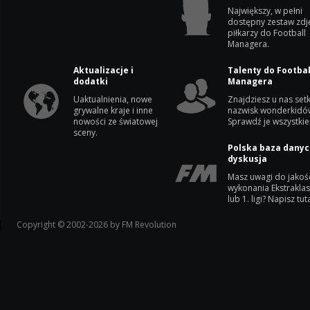
Największy, w pełni
dostępny zestaw zdj
piłkarzy do Football
Managera.
Aktualizacje i
Talenty do Footbal
dodatki
Managera
Uaktualnienia, nowe
Znajdziesz u nas setk
grywalne kraje i inne
nazwisk wonderkidó
nowości ze światowej
Sprawdź je wszystkie
sceny.
Polska baza danyc
dyskusja
Masz uwagi do jakoś
wykonania Ekstrakla
lub 1. ligi? Napisz tuta
Copyright © 2002-2026 by FM Revolution