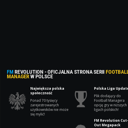
FM
REVOLUTION - OFICJALNA STRONA SERII
FOOTBAL
MANAGER
W POLSCE
Największa polska
Polska Liga Updat
społeczność
Plik dodający do
Ponad 70 tysięcy
Football Managera
zarejestrowanych
opcję gry w niższych
użytkowników nie może
ligach polskich!
się mylić!
FM Revolution Cut
Out Megapack