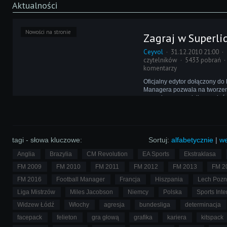
Aktualności
Nowości na stronie
Zagraj w Superli
Ceyvol
31.12.2010 21:00
czytelników
5433 pobrań
komentarzy
Oficjalny edytor dołączony do 
Managera pozwala na tworzeni
nowych rozgrywek ligowych św
puszczenie wodzy wyobraźni 
skonstruowanie własnego, fik
futbolowego półświatka. A to 
update!
tagi - słowa kluczowe:
Sortuj:
alfabetycznie
|
we
Anglia
Brazylia
CM Revolution
EA Sports
Ekstraklasa
FM 2009
FM 2010
FM 2011
FM 2012
FM 2013
FM 2
FM 2016
Football Manager
Francja
Hiszpania
Lech Poz
Liga Mistrzów
Miles Jacobson
Niemcy
Polska
Sports Inte
Widzew Łódź
Włochy
agresja
bundesliga
determinacja
facepack
felieton
gra głową
grafika
kariera
kitspack