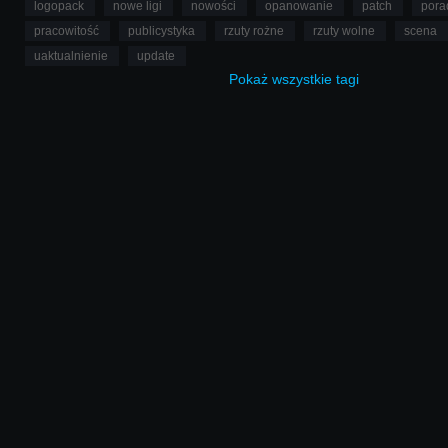
logopack
nowe ligi
nowości
opanowanie
patch
pora
pracowitość
publicystyka
rzuty rożne
rzuty wolne
scena
uaktualnienie
update
Pokaż
wszystkie
tagi