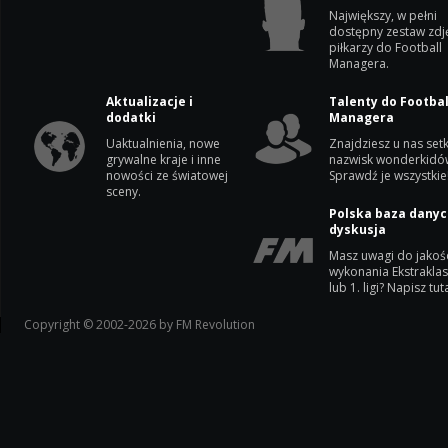
Największy, w pełni
dostępny zestaw zdj
piłkarzy do Football
Managera.
Aktualizacje i
Talenty do Footbal
dodatki
Managera
Uaktualnienia, nowe
Znajdziesz u nas setk
grywalne kraje i inne
nazwisk wonderkidó
nowości ze światowej
Sprawdź je wszystkie
sceny.
Polska baza danyc
dyskusja
Masz uwagi do jakoś
wykonania Ekstrakla
lub 1. ligi? Napisz tuta
Copyright © 2002-2026 by FM Revolution