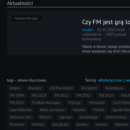
Aktualności
Football Manager
Czy FM jest grą 
rondel
01.03.2010 16:10
czytelników
5433 pobrań
komentarzy
Stanie w błocie, będąc przebr
może wydawać się dość niec
zajęciem. Jednak tylko na po
pozwala ono zdobyć wiele ci
informacji. Ostatnio doskonale
o tym nesete.
tagi - słowa kluczowe:
Sortuj:
alfabetycznie
|
we
Anglia
Brazylia
CM Revolution
EA Sports
Ekstraklasa
FM 2009
FM 2010
FM 2011
FM 2012
FM 2013
FM 2
FM 2016
Football Manager
Francja
Hiszpania
Lech Poz
Liga Mistrzów
Miles Jacobson
Niemcy
Polska
Sports Inte
Widzew Łódź
Włochy
agresja
bundesliga
determinacja
facepack
felieton
gra głową
grafika
kariera
kitspack