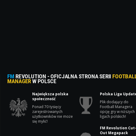
FM
REVOLUTION - OFICJALNA STRONA SERII
FOOTBAL
MANAGER
W POLSCE
Największa polska
Polska Liga Updat
społeczność
Plik dodający do
Ponad 70 tysięcy
Football Managera
zarejestrowanych
opcję gry w niższych
użytkowników nie może
ligach polskich!
się mylić!
FM Revolution Cut
Out Megapack