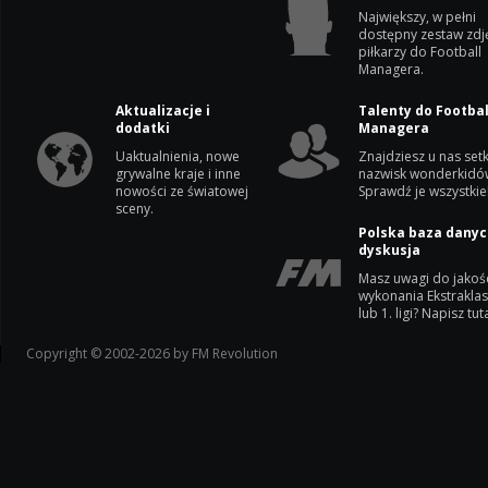
Największy, w pełni
dostępny zestaw zdj
piłkarzy do Football
Managera.
Aktualizacje i
Talenty do Footbal
dodatki
Managera
Uaktualnienia, nowe
Znajdziesz u nas setk
grywalne kraje i inne
nazwisk wonderkidó
nowości ze światowej
Sprawdź je wszystkie
sceny.
Polska baza danyc
dyskusja
Masz uwagi do jakoś
wykonania Ekstrakla
lub 1. ligi? Napisz tuta
Copyright © 2002-2026 by FM Revolution