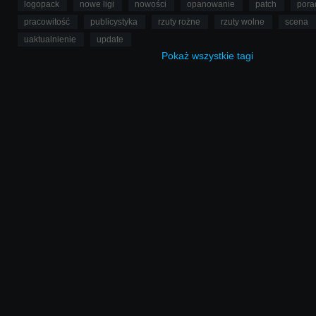
logopack
nowe ligi
nowości
opanowanie
patch
pora
pracowitość
publicystyka
rzuty rożne
rzuty wolne
scena
uaktualnienie
update
Pokaż
wszystkie
tagi