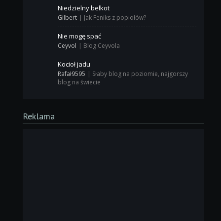
Niedzielny bełkot
Gilbert
|
Jak Feniks z popiołów?
Nie mogę spać
Ceyvol
|
Blog Ceyvola
Kocioł jadu
Rafał9595
|
Słaby blog na poziomie, najgorszy
blog na świecie
Reklama