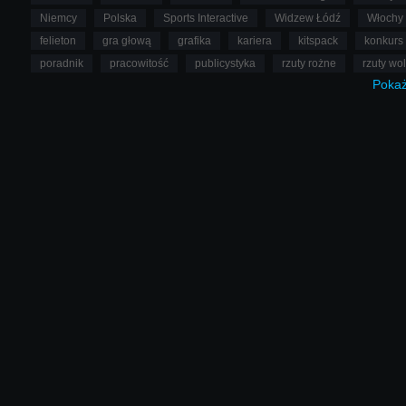
Niemcy
Polska
Sports Interactive
Widzew Łódź
Włochy
felieton
gra głową
grafika
kariera
kitspack
konkurs
poradnik
pracowitość
publicystyka
rzuty rożne
rzuty wo
Poka