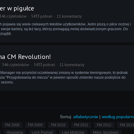
r w pigułce
546 czytelników
5433 pobrań
11 komentarzy
 pojawia się wiele ciekawych tekstów użytkowników. Jedni piszą o piłce nożnej i
ją swoje kariery, są też tacy, którzy pomagają mniej doświadczonym graczom. Do
achaj88.
na CM Revolution!
546 czytelników
5433 pobrań
11 komentarzy
 Manager nie przyniósł oczekiwanej zmiany w systemie treningowym, to jednak
dzia "Przygotowania do meczu" w pewien sposób zmieniło nasze podejście do
 sezonu.
Sortuj:
alfabetycznie
|
według popularn
FM 2008
FM 2009
FM 2010
FM 2011
FM 2012
FM 201
Hiszpania
Lech Poznań
Liga Mistrzów
Miles Jacobson