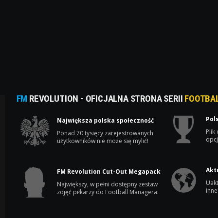
FM
REVOLUTION - OFICJALNA STRONA SERII
FOOTBA
Pol
Największa polska społeczność
Plik
Ponad 70 tysięcy zarejestrowanych
opcj
użytkowników nie może się mylić!
Akt
FM Revolution Cut-Out Megapack
Uakt
Największy, w pełni dostępny zestaw
inne
zdjęć piłkarzy do Football Managera.