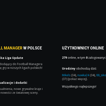
LL MANAGER
W POLSCE
UŻYTKOWNICY ONLINE
279
online, w tym
0
zalogowanyc
ska Liga Update
 dodający do Football Managera
ę gry w niższych ligach polskich!
Urodziny
obchodzą dziś:
Mikels
(34)
,
nuwka24
(34)
,
88_sik
(37)
[pokaż więcej]
.
ualizacje i dodatki
Wszystkiego najlepszego!
ualnienia, nowe grywalne kraje i
 nowości ze światowej sceny.