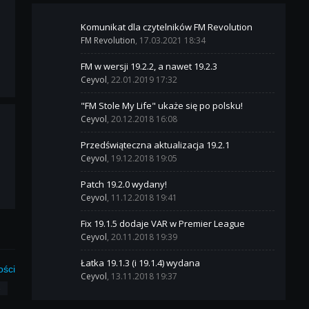
Komunikat dla czytelników FM Revolution
FM Revolution
, 17.03.2021 18:34
FM w wersji 19.2.2, a nawet 19.2.3
Ceyvol
, 22.01.2019 17:32
"FM Stole My Life" ukaże się po polsku!
Ceyvol
, 20.12.2018 16:08
Przedświąteczna aktualizacja 19.2.1
Ceyvol
, 19.12.2018 19:05
Patch 19.2.0 wydany!
Ceyvol
, 11.12.2018 19:41
Fix 19.1.5 dodaje VAR w Premier League
Ceyvol
, 20.11.2018 19:39
Łatka 19.1.3 (i 19.1.4) wydana
ości
Ceyvol
, 13.11.2018 19:37
3