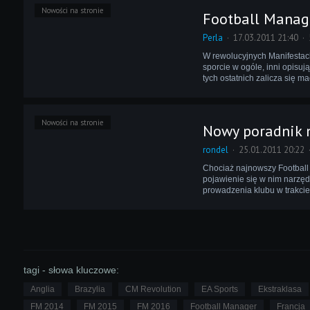
Nowości na stronie
Football Manage
Perla
17.03.2011 21:40
W rewolucyjnych Manifestach
sporcie w ogóle, inni opisu
tych ostatnich zalicza się m
Nowości na stronie
Nowy poradnik 
rondel
25.01.2011 20:22
Chociaż najnowszy Football
pojawienie się w nim narzę
prowadzenia klubu w trakcie
tagi - słowa kluczowe:
Anglia
Brazylia
CM Revolution
EA Sports
Ekstraklasa
FM 2014
FM 2015
FM 2016
Football Manager
Francja