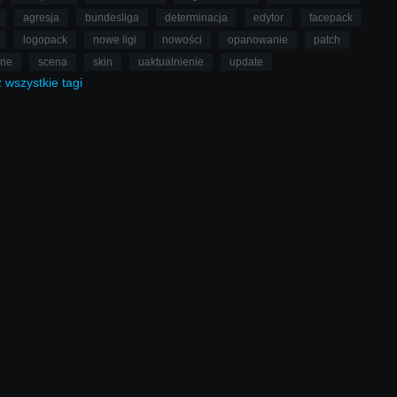
agresja
bundesliga
determinacja
edytor
facepack
logopack
nowe ligi
nowości
opanowanie
patch
lne
scena
skin
uaktualnienie
update
ż
wszystkie
tagi