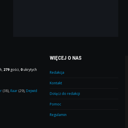
WIĘCEJ O NAS
h,
279
gości,
0
ukrytych
Redakcja
Kontakt
or
(38)
,
Ilaar
(29)
,
Dejwid
Dołącz do redakcji
Pomoc
Regulamin