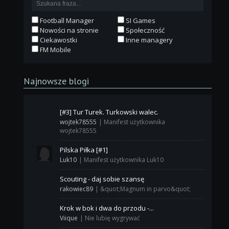
Football Manager
SI Games
Nowości na stronie
Społeczność
Ciekawostki
Inne managery
FM Mobile
Najnowsze blogi
[#3] Tur Turek. Turkowski walec.
wojtek78555
|
Manifest użytkownika
wojtek78555
Pilska Piłka [#1]
Luk10
|
Manifest użytkownika Luk10
Scouting - daj sobie szansę
rakowiec89
|
&quot;Magnum in parvo&quot;
Krok w bok i dwa do przodu -...
Viique
|
Nie lubię wygrywać