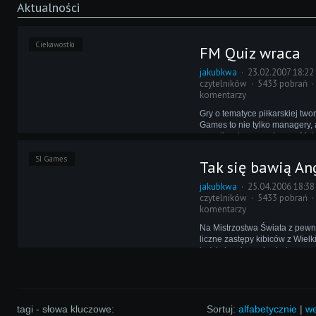
Aktualności
Ciekawostki
FM Quiz wraca
jakubkwa
23.02.2007 18:22
czytelników
5433 pobrań
komentarzy
Gry o tematyce piłkarskiej two
Games to nie tylko managery, 
nazwijmy to, gry quizowe. Maj
swoją, znacznie krótszą niż m
SI Games
historię, do której dziś dopisa
Tak się bawią An
kolejna karta...
jakubkwa
25.04.2006 18:38
czytelników
5433 pobrań
komentarzy
Na Mistrzostwa Świata z pewn
liczne zastępy kibiców z Wielki
każdy bowiem wie, że tam na p
ludzie wariują. Tym, którzy ze
choćby brak biletów zostaną 
oglądanie MŚ ma uprzyjemnić 
tagi - słowa kluczowe:
Sortuj:
alfabetycznie
|
we