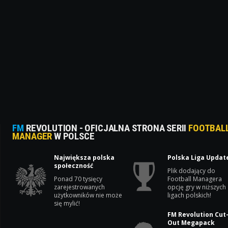
FM
REVOLUTION - OFICJALNA STRONA SERII
FOOTBAL
MANAGER
W POLSCE
Największa polska
Polska Liga Updat
społeczność
Plik dodający do
Ponad 70 tysięcy
Football Managera
zarejestrowanych
opcję gry w niższych
użytkowników nie może
ligach polskich!
się mylić!
FM Revolution Cut
Out Megapack