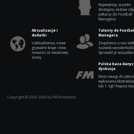
Największy, w pełni
dostępny zestaw zdj
piłkarzy do Football
Managera.
Aktualizacje i
Talenty do Footbal
dodatki
Managera
Uaktualnienia, nowe
Znajdziesz u nas setk
grywalne kraje i inne
nazwisk wonderkidó
nowości ze światowej
Sprawdź je wszystkie
sceny.
Polska baza danyc
dyskusja
Masz uwagi do jakoś
wykonania Ekstrakla
lub 1. ligi? Napisz tuta
Copyright © 2002-2026 by FM Revolution