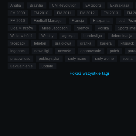
Anglia
Brazylia
CM Revolution
EA Sports
Ekstraklasa
FM 2009
FM 2010
FM 2011
FM 2012
FM 2013
FM 2
FM 2016
Football Manager
Francja
Hiszpania
Lech Poz
Liga Mistrzów
Miles Jacobson
Niemcy
Polska
Sports Inte
Widzew Łódź
Włochy
agresja
bundesliga
determinacja
facepack
felieton
gra głową
grafika
kariera
kitspack
logopack
nowe ligi
nowości
opanowanie
patch
pora
pracowitość
publicystyka
rzuty rożne
rzuty wolne
scena
uaktualnienie
update
Pokaż
wszystkie
tagi