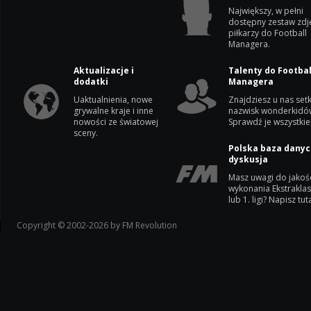
Największy, w pełni
dostępny zestaw zdj
piłkarzy do Football
Managera.
Aktualizacje i
Talenty do Footbal
dodatki
Managera
Uaktualnienia, nowe
Znajdziesz u nas setk
grywalne kraje i inne
nazwisk wonderkidó
nowości ze światowej
Sprawdź je wszystkie
sceny.
Polska baza danyc
dyskusja
Masz uwagi do jakoś
wykonania Ekstrakla
lub 1. ligi? Napisz tuta
Copyright © 2002-2026 by FM Revolution