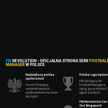
FM
REVOLUTION - OFICJALNA STRONA SERII
FOOTBAL
MANAGER
W POLSCE
Największa polska
Polska Liga Updat
społeczność
Plik dodający do
Ponad 70 tysięcy
Football Managera
zarejestrowanych
opcję gry w niższych
użytkowników nie może
ligach polskich!
się mylić!
FM Revolution Cut
Out Megapack