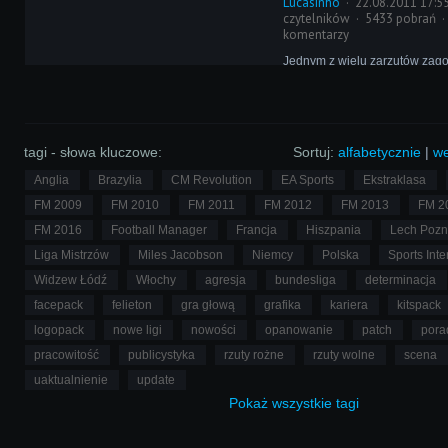
Lucasinho
22.08.2011 17:5
czytelników
5433 pobrań
komentarzy
Jednym z wielu zarzutów zag
serii Football Manager wobec 
gra bramkarzy. Niektórzy uważ
zdecydowanie za dużo strzałów
zwracają uwagę na ich kiepsk
trybie 3D.
tagi - słowa kluczowe:
Sortuj:
alfabetycznie
|
we
Anglia
Brazylia
CM Revolution
EA Sports
Ekstraklasa
FM 2009
FM 2010
FM 2011
FM 2012
FM 2013
FM 2
FM 2016
Football Manager
Francja
Hiszpania
Lech Poz
Liga Mistrzów
Miles Jacobson
Niemcy
Polska
Sports Inte
Widzew Łódź
Włochy
agresja
bundesliga
determinacja
facepack
felieton
gra głową
grafika
kariera
kitspack
logopack
nowe ligi
nowości
opanowanie
patch
pora
pracowitość
publicystyka
rzuty rożne
rzuty wolne
scena
uaktualnienie
update
Pokaż
wszystkie
tagi