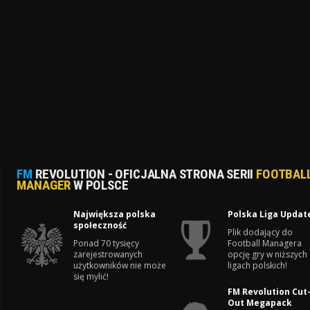
FM
REVOLUTION - OFICJALNA STRONA SERII
FOOTBAL
MANAGER
W POLSCE
Największa polska
Polska Liga Updat
społeczność
Plik dodający do
Ponad 70 tysięcy
Football Managera
zarejestrowanych
opcję gry w niższych
użytkowników nie może
ligach polskich!
się mylić!
FM Revolution Cut
Out Megapack