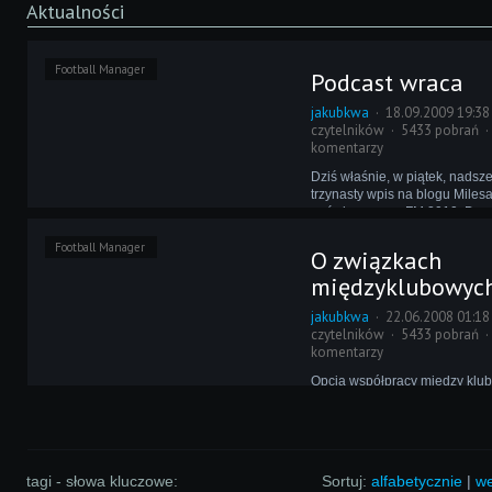
Aktualności
Football Manager
Podcast wraca
jakubkwa
18.09.2009 19:38
czytelników
5433 pobrań
komentarzy
Dziś właśnie, w piątek, nadsz
trzynasty wpis na blogu Mile
poświęconemu FM 2010. Dyrek
przesądny może nie jest, ale 
Football Manager
postanowił wstrzymać się od 
O związkach
większych opcji skupiając się
międzyklubowyc
jakubkwa
22.06.2008 01:18
czytelników
5433 pobrań
komentarzy
Opcja współpracy między klub
światło dzienne w Football M
od tego momentu pozostaje w 
właściwie niezmienionym. Czy 
rzeczywiście aż tak idealna, ż
tej materii wymyślić się nie da
tagi - słowa kluczowe:
Sortuj:
alfabetycznie
|
we