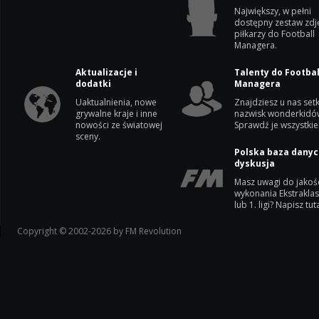
Największy, w pełni
dostępny zestaw zdj
piłkarzy do Football
Managera.
Aktualizacje i
Talenty do Footbal
dodatki
Managera
Uaktualnienia, nowe
Znajdziesz u nas setk
grywalne kraje i inne
nazwisk wonderkidó
nowości ze światowej
Sprawdź je wszystkie
sceny.
Polska baza danyc
dyskusja
Masz uwagi do jakoś
wykonania Ekstrakla
lub 1. ligi? Napisz tuta
Copyright © 2002-2026 by FM Revolution