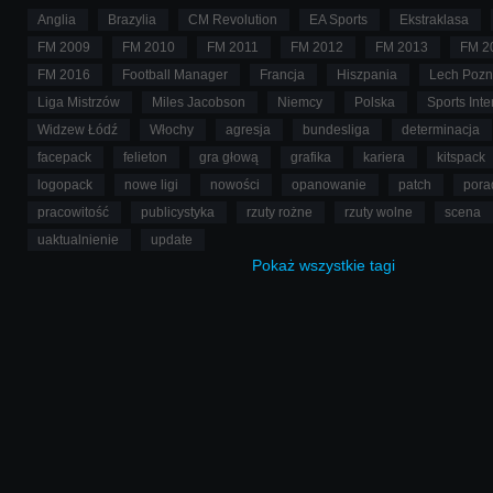
Anglia
Brazylia
CM Revolution
EA Sports
Ekstraklasa
FM 2009
FM 2010
FM 2011
FM 2012
FM 2013
FM 2
FM 2016
Football Manager
Francja
Hiszpania
Lech Poz
Liga Mistrzów
Miles Jacobson
Niemcy
Polska
Sports Inte
Widzew Łódź
Włochy
agresja
bundesliga
determinacja
facepack
felieton
gra głową
grafika
kariera
kitspack
logopack
nowe ligi
nowości
opanowanie
patch
pora
pracowitość
publicystyka
rzuty rożne
rzuty wolne
scena
uaktualnienie
update
Pokaż
wszystkie
tagi