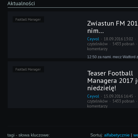
Aktualności
Football Manager
Zwiastun FM 201
nim...
Ceyvol
18.09.2016 13:02
czytelników
5433 pobrań
komentarzy
12:50 za nami, mecz Watford 
Manchesterem rozpoczęty, a n
zdeterminowani obejrzeli już 
Football Manager
Teaser Football
Football Managera 2017. Pre
wszystkim pozostałym!
Managera 2017 j
niedzielę!
Ceyvol
15.09.2016 16:45
czytelników
5433 pobrań
komentarzy
Miles Jacobson poinformował, 
niedzielę o 12:50 czasu polsk
dziesięć minut przed meczem 
Manchester United, zaprezen
zwiastun Football Managera 2
tagi - słowa kluczowe:
Sortuj:
alfabetycznie
|
we