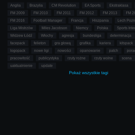
Anglia
Brazylia
CM Revolution
EA Sports
Ekstraklasa
FM 2009
FM 2010
FM 2011
FM 2012
FM 2013
FM 2
FM 2016
Football Manager
Francja
Hiszpania
Lech Poz
Liga Mistrzów
Miles Jacobson
Niemcy
Polska
Sports Inte
Widzew Łódź
Włochy
agresja
bundesliga
determinacja
facepack
felieton
gra głową
grafika
kariera
kitspack
logopack
nowe ligi
nowości
opanowanie
patch
pora
pracowitość
publicystyka
rzuty rożne
rzuty wolne
scena
uaktualnienie
update
Pokaż
wszystkie
tagi