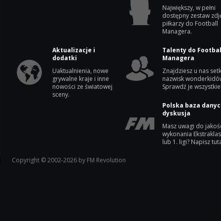
Największy, w pełni
dostępny zestaw zdj
piłkarzy do Football
Managera.
Aktualizacje i
Talenty do Footbal
dodatki
Managera
Uaktualnienia, nowe
Znajdziesz u nas setk
grywalne kraje i inne
nazwisk wonderkidó
nowości ze światowej
Sprawdź je wszystkie
sceny.
Polska baza danyc
dyskusja
Masz uwagi do jakoś
wykonania Ekstrakla
lub 1. ligi? Napisz tuta
Copyright © 2002-2026 by FM Revolution