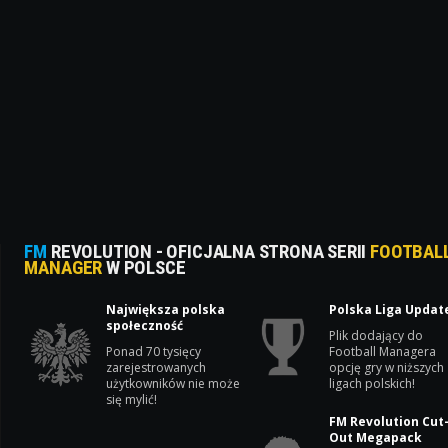
FM
REVOLUTION - OFICJALNA STRONA SERII
FOOTBAL
MANAGER
W POLSCE
Największa polska
Polska Liga Updat
społeczność
Plik dodający do
Ponad 70 tysięcy
Football Managera
zarejestrowanych
opcję gry w niższych
użytkowników nie może
ligach polskich!
się mylić!
FM Revolution Cut
Out Megapack