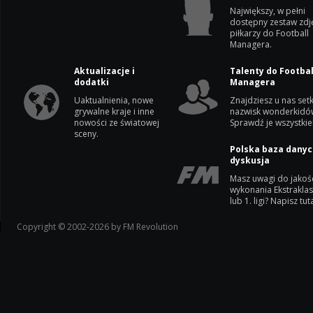
Największy, w pełni
dostępny zestaw zdj
piłkarzy do Football
Managera.
Aktualizacje i
Talenty do Footbal
dodatki
Managera
Uaktualnienia, nowe
Znajdziesz u nas setk
grywalne kraje i inne
nazwisk wonderkidó
nowości ze światowej
Sprawdź je wszystkie
sceny.
Polska baza danyc
dyskusja
Masz uwagi do jakoś
wykonania Ekstrakla
lub 1. ligi? Napisz tuta
Copyright © 2002-2026 by FM Revolution