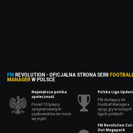
FM
REVOLUTION - OFICJALNA STRONA SERII
FOOTBAL
MANAGER
W POLSCE
Największa polska
Polska Liga Updat
społeczność
Plik dodający do
Ponad 70 tysięcy
Football Managera
zarejestrowanych
opcję gry w niższych
użytkowników nie może
ligach polskich!
się mylić!
FM Revolution Cut
Out Megapack