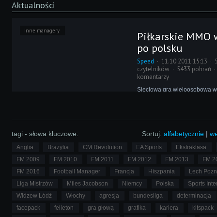
Aktualności
Inne managery
Piłkarskie MMO w
po polsku
Speed
11.10.2011 15:13
czytelników
5433 pobrań
komentarzy
Sieciowa gra wieloosobowa w 
umożliwiająca karierę od ama
zawodowca, i to w całości za 
polsku - brzmi nieźle? Przed
piłkarskie massive online multi
Superstars zlokalizowane prze
tagi - słowa kluczowe:
Sortuj:
alfabetycznie
|
we
Anglia
Brazylia
CM Revolution
EA Sports
Ekstraklasa
FM 2009
FM 2010
FM 2011
FM 2012
FM 2013
FM 2
FM 2016
Football Manager
Francja
Hiszpania
Lech Poz
Liga Mistrzów
Miles Jacobson
Niemcy
Polska
Sports Inte
Widzew Łódź
Włochy
agresja
bundesliga
determinacja
facepack
felieton
gra głową
grafika
kariera
kitspack