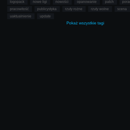
logopack
nowe ligi
nowości
opanowanie
patch
pora
pracowitość
publicystyka
rzuty rożne
rzuty wolne
scena
uaktualnienie
update
Pokaż
wszystkie
tagi