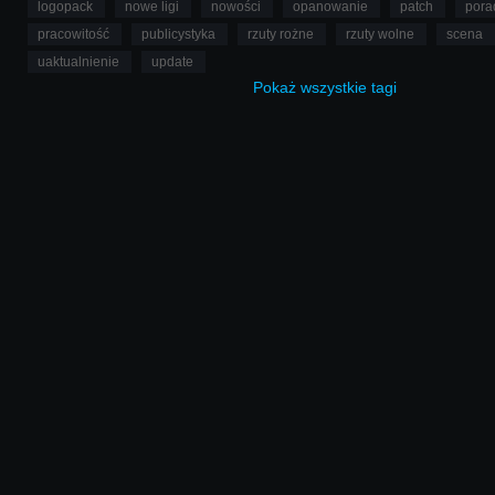
logopack
nowe ligi
nowości
opanowanie
patch
pora
pracowitość
publicystyka
rzuty rożne
rzuty wolne
scena
uaktualnienie
update
Pokaż
wszystkie
tagi