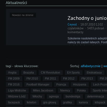
Aktualności
Nowości na stronie
Zachodny o juni
Ceyvol
18.07.2010 12:02
czytelników
5433 pobrań
komentarzy
Szkolenie nastoletnich adeptó
należy do zadań łatwych. Foo
stawia jednak przed nami zup
problemy w tej materii, niż w r
dlatego temat ten postanowił 
felietonista, Michał Zachodny.
tagi - słowa kluczowe:
Sortuj:
alfabetycznie
|
we
Anglia
Brazylia
CM Revolution
EA Sports
Ekstraklasa
FM 2009
FM 2010
FM 2011
FM 2012
FM 2013
FM 2
FM 2016
Football Manager
Francja
Hiszpania
Lech Poz
Liga Mistrzów
Miles Jacobson
Niemcy
Polska
Sports Inte
Widzew Łódź
Włochy
agresja
bundesliga
determinacja
facepack
felieton
gra głową
grafika
kariera
kitspack