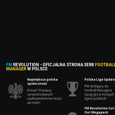
FM
REVOLUTION - OFICJALNA STRONA SERII
FOOTBAL
MANAGER
W POLSCE
Największa polska
Polska Liga Updat
społeczność
Plik dodający do
Ponad 70 tysięcy
Football Managera
zarejestrowanych
opcję gry w niższych
użytkowników nie może
ligach polskich!
się mylić!
FM Revolution Cut
Out Megapack