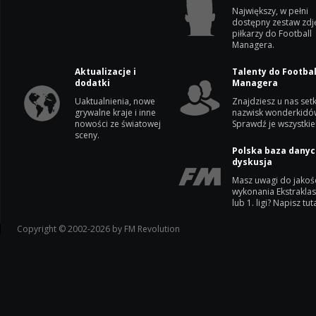
Największy, w pełni
dostępny zestaw zdj
piłkarzy do Football
Managera.
Aktualizacje i
Talenty do Footbal
dodatki
Managera
Uaktualnienia, nowe
Znajdziesz u nas setk
grywalne kraje i inne
nazwisk wonderkidó
nowości ze światowej
Sprawdź je wszystkie
sceny.
Polska baza danyc
dyskusja
Masz uwagi do jakoś
wykonania Ekstrakla
lub 1. ligi? Napisz tuta
Copyright © 2002-2026 by FM Revolution