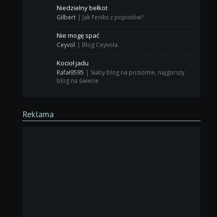
Niedzielny bełkot
Gilbert
|
Jak Feniks z popiołów?
Nie mogę spać
Ceyvol
|
Blog Ceyvola
Kocioł jadu
Rafał9595
|
Słaby blog na poziomie, najgorszy
blog na świecie
Reklama