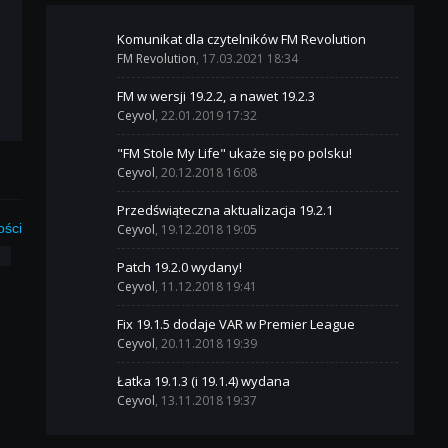
Komunikat dla czytelników FM Revolution
FM Revolution
, 17.03.2021 18:34
FM w wersji 19.2.2, a nawet 19.2.3
Ceyvol
, 22.01.2019 17:32
"FM Stole My Life" ukaże się po polsku!
Ceyvol
, 20.12.2018 16:08
Przedświąteczna aktualizacja 19.2.1
ości
Ceyvol
, 19.12.2018 19:05
3
Patch 19.2.0 wydany!
Ceyvol
, 11.12.2018 19:41
Fix 19.1.5 dodaje VAR w Premier League
Ceyvol
, 20.11.2018 19:39
Łatka 19.1.3 (i 19.1.4) wydana
Ceyvol
, 13.11.2018 19:37