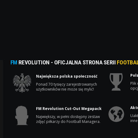
FM
REVOLUTION - OFICJALNA STRONA SERII
FOOTBA
Pol
Największa polska społeczność
Plik
Ponad 70 tysięcy zarejestrowanych
opcj
użytkowników nie może się mylić!
Akt
FM Revolution Cut-Out Megapack
Uakt
Największy, w pełni dostępny zestaw
inne
zdjęć piłkarzy do Football Managera.