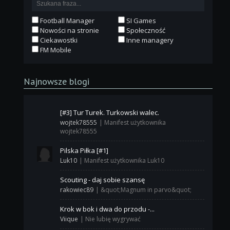
Football Manager
SI Games
Nowości na stronie
Społeczność
Ciekawostki
Inne managery
FM Mobile
Najnowsze blogi
[#3] Tur Turek. Turkowski walec.
wojtek78555
|
Manifest użytkownika
wojtek78555
Pilska Piłka [#1]
Luk10
|
Manifest użytkownika Luk10
Scouting - daj sobie szansę
rakowiec89
|
&quot;Magnum in parvo&quot;
Krok w bok i dwa do przodu -...
Viique
|
Nie lubię wygrywać