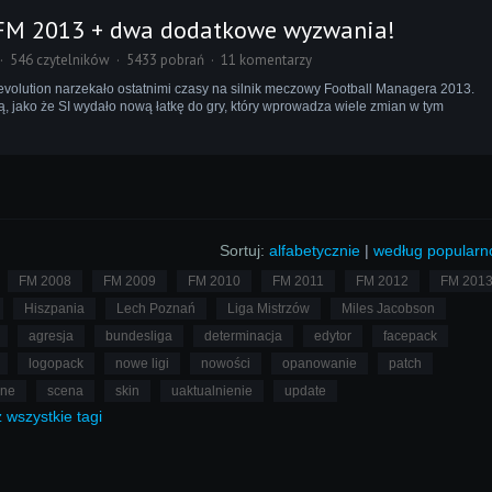
FM 2013 + dwa dodatkowe wyzwania!
546 czytelników
5433 pobrań
11 komentarzy
olution narzekało ostatnimi czasy na silnik meczowy Football Managera 2013.
, jako że SI wydało nową łatkę do gry, który wprowadza wiele zmian w tym
Sortuj:
alfabetycznie
|
według popularn
FM 2008
FM 2009
FM 2010
FM 2011
FM 2012
FM 201
Hiszpania
Lech Poznań
Liga Mistrzów
Miles Jacobson
agresja
bundesliga
determinacja
edytor
facepack
logopack
nowe ligi
nowości
opanowanie
patch
lne
scena
skin
uaktualnienie
update
ż
wszystkie
tagi