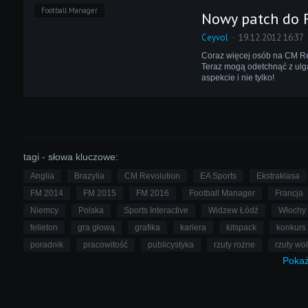
Football Manager
Nowy patch do 
Ceyvol
19.12.2012 16:37
Coraz więcej osób na CM Rev
Teraz mogą odetchnąć z ulgą
aspekcie i nie tylko!
tagi - słowa kluczowe:
Anglia
Brazylia
CM Revolution
EA Sports
Ekstraklasa
FM 2014
FM 2015
FM 2016
Football Manager
Francja
Niemcy
Polska
Sports Interactive
Widzew Łódź
Włochy
felieton
gra głową
grafika
kariera
kitspack
konkurs
poradnik
pracowitość
publicystyka
rzuty rożne
rzuty wo
Poka