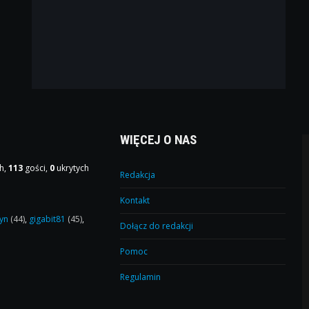
WIĘCEJ O NAS
h,
113
gości,
0
ukrytych
Redakcja
Kontakt
yn
(44)
,
gigabit81
(45)
,
Dołącz do redakcji
Pomoc
Regulamin