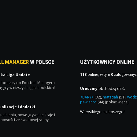
LL MANAGER
W POLSCE
UŻYTKOWNICY ONLINE
113
online, w tym
0
zalogowanyc
ska Liga Update
 dodający do Football Managera
ę gry w niższych ligach polskich!
Urodziny
obchodzą dziś:
<BARY>
(32)
,
matatiah
(51)
,
wodz
pawlacco
(44)
[pokaż więcej]
.
ualizacje i dodatki
Wszystkiego najlepszego!
ualnienia, nowe grywalne kraje i
 nowości ze światowej sceny.