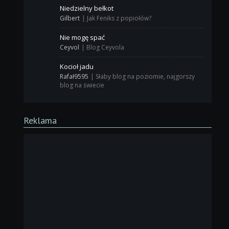
Niedzielny bełkot
Gilbert
|
Jak Feniks z popiołów?
Nie mogę spać
Ceyvol
|
Blog Ceyvola
Kocioł jadu
Rafał9595
|
Słaby blog na poziomie, najgorszy
blog na świecie
Reklama