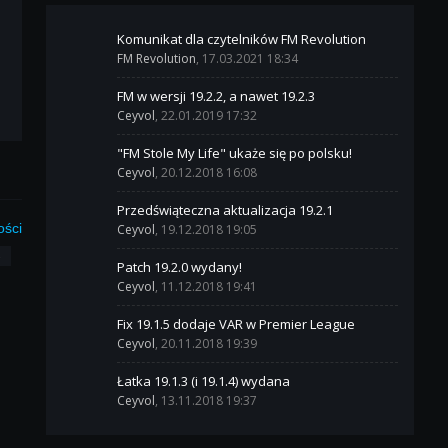
Komunikat dla czytelników FM Revolution
FM Revolution
, 17.03.2021 18:34
FM w wersji 19.2.2, a nawet 19.2.3
Ceyvol
, 22.01.2019 17:32
"FM Stole My Life" ukaże się po polsku!
Ceyvol
, 20.12.2018 16:08
Przedświąteczna aktualizacja 19.2.1
ości
Ceyvol
, 19.12.2018 19:05
3
Patch 19.2.0 wydany!
Ceyvol
, 11.12.2018 19:41
Fix 19.1.5 dodaje VAR w Premier League
Ceyvol
, 20.11.2018 19:39
Łatka 19.1.3 (i 19.1.4) wydana
Ceyvol
, 13.11.2018 19:37