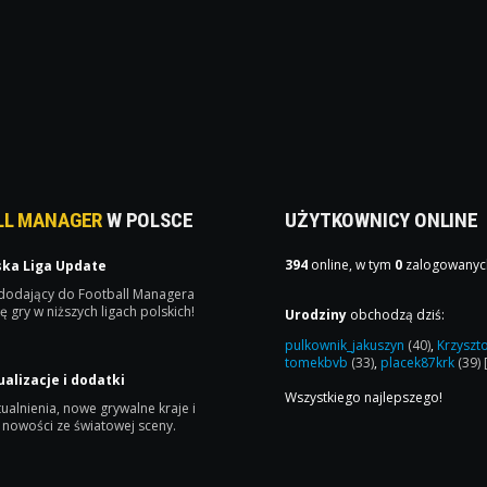
LL MANAGER
W POLSCE
UŻYTKOWNICY ONLINE
394
online, w tym
0
zalogowanyc
ska Liga Update
 dodający do Football Managera
ę gry w niższych ligach polskich!
Urodziny
obchodzą dziś:
pulkownik_jakuszyn
(40)
,
Krzyszt
tomekbvb
(33)
,
placek87krk
(39)
ualizacje i dodatki
Wszystkiego najlepszego!
ualnienia, nowe grywalne kraje i
 nowości ze światowej sceny.