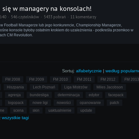
a się w managery na konsolach!
6:40
546 czytelników
5433 pobrań
11 komentarzy
w Football Managerze lub jego konkurencie, Championship Managerze,
ośne konsole byłoby ostatnim krokiem do uzależnienia - podkreśla przemkoo w
ach CM Revolution.
Sortuj:
alfabetycznie
|
według popularn
FM 2008
FM 2009
FM 2010
FM 2011
FM 2012
FM 201
Hiszpania
Lech Poznań
Liga Mistrzów
Miles Jacobson
agresja
bundesliga
determinacja
edytor
facepack
logopack
nowe ligi
nowości
opanowanie
patch
lne
scena
skin
uaktualnienie
update
ż
wszystkie
tagi