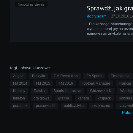
Nowości na stronie
Sprawdź, jak gr
dobry.adam
27.10.2010 1
- Dla każdego zakochanego 
wydanie dobrej gry na przen
najnowszym artykule na łam
tagi - słowa kluczowe:
Anglia
Brazylia
CM Revolution
EA Sports
Ekstraklasa
FM 2014
FM 2015
FM 2016
Football Manager
Francja
Niemcy
Polska
Sports Interactive
Widzew Łódź
Włochy
felieton
gra głową
grafika
kariera
kitspack
konkurs
poradnik
pracowitość
publicystyka
rzuty rożne
rzuty wo
Poka