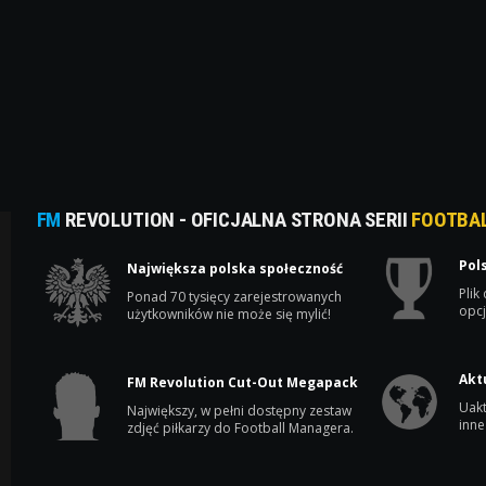
FM
REVOLUTION - OFICJALNA STRONA SERII
FOOTBA
Pol
Największa polska społeczność
Plik
Ponad 70 tysięcy zarejestrowanych
opcj
użytkowników nie może się mylić!
Akt
FM Revolution Cut-Out Megapack
Uakt
Największy, w pełni dostępny zestaw
inne
zdjęć piłkarzy do Football Managera.