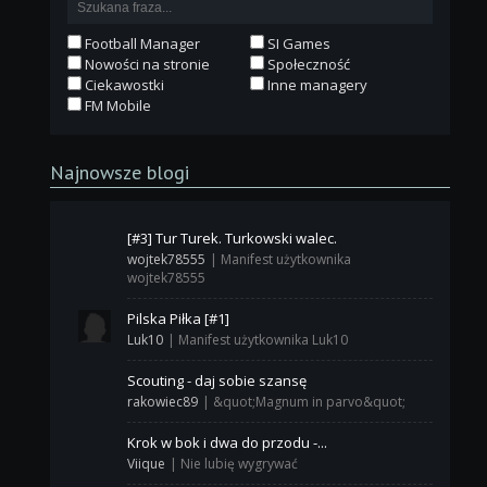
Football Manager
SI Games
Nowości na stronie
Społeczność
Ciekawostki
Inne managery
FM Mobile
Najnowsze blogi
[#3] Tur Turek. Turkowski walec.
wojtek78555
|
Manifest użytkownika
wojtek78555
Pilska Piłka [#1]
Luk10
|
Manifest użytkownika Luk10
Scouting - daj sobie szansę
rakowiec89
|
&quot;Magnum in parvo&quot;
Krok w bok i dwa do przodu -...
Viique
|
Nie lubię wygrywać