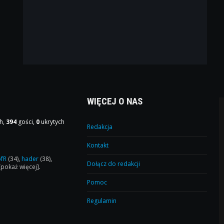
WIĘCEJ O NAS
h,
394
gości,
0
ukrytych
Redakcja
Kontakt
ofR
(34)
,
hader
(38)
,
Dołącz do redakcji
[pokaż więcej]
.
Pomoc
Regulamin