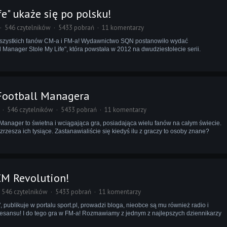
e" ukaże się po polsku!
546 czytelników
5433 pobrań
11 komentarzy
szystkich fanów CM-a i FM-a! Wydawnictwo SQN postanowiło wydać
l Manager Stole My Life", która powstała w 2012 na dwudziestolecie serii.
Football Managera
546 czytelników
5433 pobrań
11 komentarzy
Manager to świetna i wciągająca gra, posiadająca wielu fanów na całym świecie.
zrzesza ich tysiące. Zastanawialiście się kiedyś ilu z graczy to osoby znane?
CM Revolution!
546 czytelników
5433 pobrań
11 komentarzy
 publikuje w portalu sport.pl, prowadzi bloga, nieobce są mu również radio i
renesansu! I do tego gra w FM-a! Rozmawiamy z jednym z najlepszych dziennikarzy