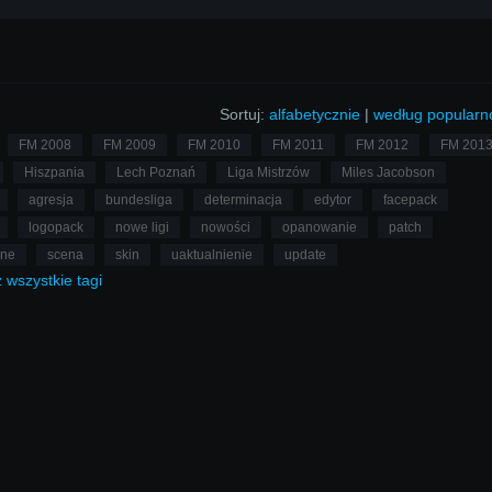
Sortuj:
alfabetycznie
|
według popularn
FM 2008
FM 2009
FM 2010
FM 2011
FM 2012
FM 201
Hiszpania
Lech Poznań
Liga Mistrzów
Miles Jacobson
agresja
bundesliga
determinacja
edytor
facepack
logopack
nowe ligi
nowości
opanowanie
patch
lne
scena
skin
uaktualnienie
update
ż
wszystkie
tagi