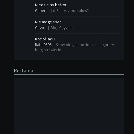
Niedzielny bełkot
Gilbert
|
Jak Feniks z popiołów?
Nie mogę spać
Ceyvol
|
Blog Ceyvola
Kocioł jadu
Rafał9595
|
Słaby blog na poziomie, najgorszy
blog na świecie
Reklama