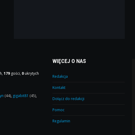
WIĘCEJ O NAS
h,
179
gości,
0
ukrytych
Redakcja
Kontakt
yn
(44)
,
gigabit81
(45)
,
Dołącz do redakcji
Pomoc
Regulamin