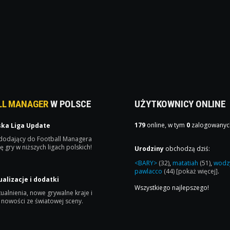
LL MANAGER
W POLSCE
UŻYTKOWNICY ONLINE
179
online, w tym
0
zalogowanyc
ska Liga Update
 dodający do Football Managera
ę gry w niższych ligach polskich!
Urodziny
obchodzą dziś:
<BARY>
(32)
,
matatiah
(51)
,
wodz
pawlacco
(44)
[pokaż więcej]
.
ualizacje i dodatki
Wszystkiego najlepszego!
ualnienia, nowe grywalne kraje i
 nowości ze światowej sceny.