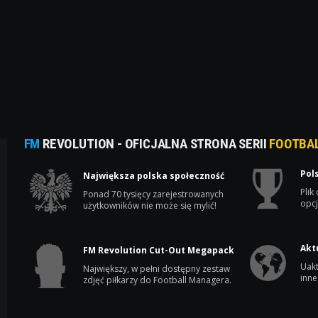
FM
REVOLUTION - OFICJALNA STRONA SERII
FOOTBA
Pol
Największa polska społeczność
Plik
Ponad 70 tysięcy zarejestrowanych
opcj
użytkowników nie może się mylić!
Akt
FM Revolution Cut-Out Megapack
Uakt
Największy, w pełni dostępny zestaw
inne
zdjęć piłkarzy do Football Managera.