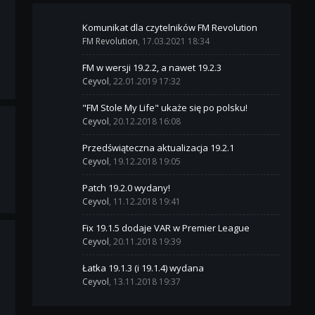
Komunikat dla czytelników FM Revolution
FM Revolution
, 17.03.2021 18:34
FM w wersji 19.2.2, a nawet 19.2.3
Ceyvol
, 22.01.2019 17:32
"FM Stole My Life" ukaże się po polsku!
Ceyvol
, 20.12.2018 16:08
Przedświąteczna aktualizacja 19.2.1
Ceyvol
, 19.12.2018 19:05
Patch 19.2.0 wydany!
Ceyvol
, 11.12.2018 19:41
Fix 19.1.5 dodaje VAR w Premier League
Ceyvol
, 20.11.2018 19:39
Łatka 19.1.3 (i 19.1.4) wydana
Ceyvol
, 13.11.2018 19:37