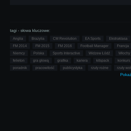
tagi - słowa kluczowe:
Anglia
Brazylia
CM Revolution
EA Sports
Ekstraklasa
FM 2014
FM 2015
FM 2016
Football Manager
Francja
Niemcy
Polska
Sports Interactive
Widzew Łódź
Włochy
felieton
gra głową
grafika
kariera
kitspack
konkurs
poradnik
pracowitość
publicystyka
rzuty rożne
rzuty wo
Poka