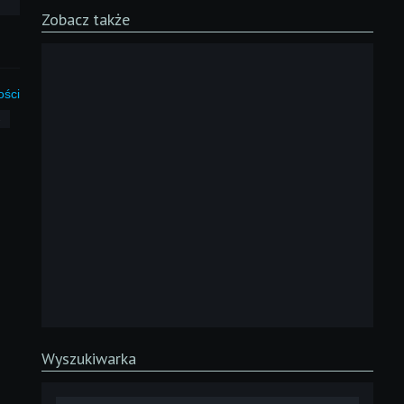
Zobacz także
ości
3
Wyszukiwarka