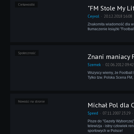
Ciekawostki
"FM Stole My Lif
Ceyvol
20.12.2018 16:08
Znakomita wiadomość dla w
tłumaczenie książki "Footbal
Społeczność
Znani maniacy 
Szemek
02.06.2012 09:42
Wszyscy wiemy, że Football 
Tylko tzw. Polska Scena FM, 
Nowości na stronie
Michał Pol dla 
Speed
07.11.2007 23:29
Pisze do "Gazety Wyborczej",
telewizja - istny człowiek 
sportowych w Polsce!