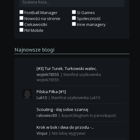
Football Manager
SI Games
Nowości na stronie
Społeczność
Ciekawostki
Inne managery
FM Mobile
Najnowsze blogi
[#3] Tur Turek. Turkowski walec.
wojtek78555
|
Manifest użytkownika
wojtek78555
Pilska Piłka [#1]
Luk10
|
Manifest użytkownika Luk10
Scouting - daj sobie szansę
rakowiec89
|
&quot;Magnum in parvo&quot;
Krok w bok i dwa do przodu -...
Viique
|
Nie lubię wygrywać