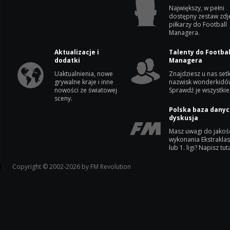
Największy, w pełni
dostępny zestaw zdj
piłkarzy do Football
Managera.
Aktualizacje i
Talenty do Footbal
dodatki
Managera
Uaktualnienia, nowe
Znajdziesz u nas setk
grywalne kraje i inne
nazwisk wonderkidó
nowości ze światowej
Sprawdź je wszystkie
sceny.
Polska baza danyc
dyskusja
Masz uwagi do jakoś
wykonania Ekstrakla
lub 1. ligi? Napisz tuta
Copyright © 2002-2026 by FM Revolution