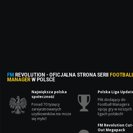
FM
REVOLUTION - OFICJALNA STRONA SERII
FOOTBAL
MANAGER
W POLSCE
Największa polska
Polska Liga Updat
społeczność
Plik dodający do
Ponad 70 tysięcy
Football Managera
zarejestrowanych
opcję gry w niższych
użytkowników nie może
ligach polskich!
się mylić!
FM Revolution Cut
Out Megapack