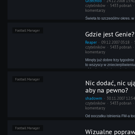
Grzechoo
24.12.2008 15:4
czytelników
5433 pobrań
komentarzy
Święta to szczególny okres, w
składamy sobie życzenia ora
prezentami. CM Revolution wc
Football Manager
Gdzie jest Genie?
odstępuje od tej tradycji, cz
cała masa podarków pod revo
Reaper
09.12.2007 05:18
choinkami.
czytelników
5433 pobrań
komentarzy
Minęły już dobre trzy tygodnie
to wszyscy w zniecierpliwieni
późnej nocy, łudząc się, że mi
Genie Scout. Prace nad nim j
Football Manager
przesunięte o kilka dni, nastę
Nic dodać, nic ują
tydzień i w koło Macieju...
aby na pewno?
shadowm
30.11.2007 12:5
czytelników
5433 pobrań
komentarzy
Od początku istnienia FM-a toc
spór na temat używania wszel
dodatków. Część uważa je za 
Football Manager
Wizualne popraw
za przydatne ?przedłużenie? i