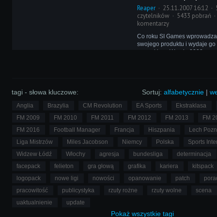
Dodatki do dziś znajdują wielu
Reaper
25.11.2007 16:12
powstają ich nowe wersje.
czytelników
5433 pobrań
komentarzy
Co roku SI Games wprowadza
swojego produktu i wydaje g
numerkiem. Wersja 2008 przy
kilka interesujących nowinek w 
jednak nie przypadły one wszy
tagi - słowa kluczowe:
Sortuj:
alfabetycznie
|
we
Anglia
Brazylia
CM Revolution
EA Sports
Ekstraklasa
FM 2009
FM 2010
FM 2011
FM 2012
FM 2013
FM 2
FM 2016
Football Manager
Francja
Hiszpania
Lech Poz
Liga Mistrzów
Miles Jacobson
Niemcy
Polska
Sports Inte
Widzew Łódź
Włochy
agresja
bundesliga
determinacja
facepack
felieton
gra głową
grafika
kariera
kitspack
logopack
nowe ligi
nowości
opanowanie
patch
pora
pracowitość
publicystyka
rzuty rożne
rzuty wolne
scena
uaktualnienie
update
Pokaż
wszystkie
tagi