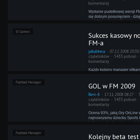
komentarzy
Wydanie pudełkowej wersji F
się dobrym posunięciem - dzi
portali tematycznych o grze zr
znacznie głośniej. Teraz wyd
SI Games
zdecydował się dodatkowo n
Sukces kasowy n
promocję - półroczny abonam
FM-a
nabyć 50% taniej!
jakubkwa
07.12.2008 20:30
czytelników
5433 pobrań
komentarzy
Każdy kolejny manager piłkar
przez SI z miejsca stawał się 
przynajmniej w Wielkiej Brytan
Football Manager
GOL w FM 2009
często krytykowany FM 2009 
tym względem poprzednim odsł
Rem-8
17.11.2008 08:27
jak sprzedaje się w Polsce?
czytelników
5433 pobrań
komentarzy
Ocena 93%, jaką Gry OnLine 
najnowszemu dziecku Sports In
jedna z najwyższych ocen, jak
ostatnim roku. Za co tak wyso
Football Manager
Ramsik, autor recenzji, pods
Kolejny beta tes
wszystko i żałuje, że gra nie 