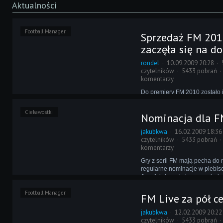
Aktualności
Football Manager
Sprzedaż FM 20
zaczęła się na d
rondel
10.09.2009 20:28
czytelników
5433 pobrań
komentarzy
Do premiery FM 2010 zostało 
czasu, więc gracze powoli za
zastanawiać się, gdzie tym r
Ciekawostki
Nominacja dla F
swoje pieniądze. W Internecie 
wszelakich ofert - swoją przed
jakubkwa
16.02.2009 18:36
ale ciekawsze są, niestety, za
czytelników
5433 pobrań
komentarzy
Gry z serii FM mają pecha do 
regularne nominacje w plebis
Joystick Awards jeszcze nigdy
się ostatecznym tryumfem. By
Football Manager
polskim podwórku dziełu SI po
FM Live za pół c
nieco bardziej.
jakubkwa
12.02.2009 20:22
czytelników
5433 pobrań