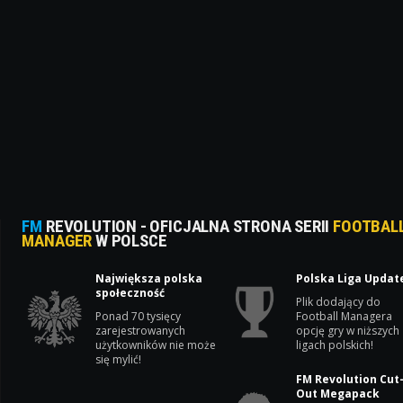
FM
REVOLUTION - OFICJALNA STRONA SERII
FOOTBAL
MANAGER
W POLSCE
Największa polska
Polska Liga Updat
społeczność
Plik dodający do
Ponad 70 tysięcy
Football Managera
zarejestrowanych
opcję gry w niższych
użytkowników nie może
ligach polskich!
się mylić!
FM Revolution Cut
Out Megapack