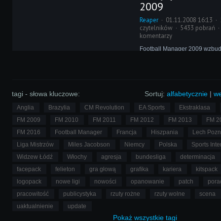
2009
Reaper
01.11.2008 16:13
czytelników
5433 pobrań
komentarzy
Football Manager 2009 wzbu
całym świecie. Rozbudowana
marketingowa i rewolucyjność
wprowadzanego trybu 3D zd
działają na wyobraźnię gracz
piszą największe serwisy o gr
tagi - słowa kluczowe:
Sortuj:
alfabetycznie
|
we
polski Gry-OnLine.
Anglia
Brazylia
CM Revolution
EA Sports
Ekstraklasa
FM 2009
FM 2010
FM 2011
FM 2012
FM 2013
FM 2
FM 2016
Football Manager
Francja
Hiszpania
Lech Poz
Liga Mistrzów
Miles Jacobson
Niemcy
Polska
Sports Inte
Widzew Łódź
Włochy
agresja
bundesliga
determinacja
facepack
felieton
gra głową
grafika
kariera
kitspack
logopack
nowe ligi
nowości
opanowanie
patch
pora
pracowitość
publicystyka
rzuty rożne
rzuty wolne
scena
uaktualnienie
update
Pokaż
wszystkie
tagi