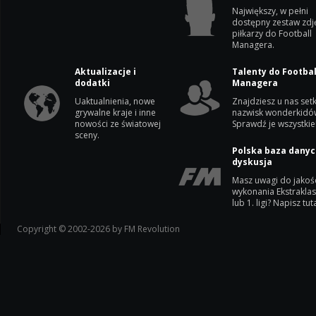
Największy, w pełni
dostępny zestaw zdj
piłkarzy do Football
Managera.
Aktualizacje i
Talenty do Footbal
dodatki
Managera
Uaktualnienia, nowe
Znajdziesz u nas setk
grywalne kraje i inne
nazwisk wonderkidó
nowości ze światowej
Sprawdź je wszystkie
sceny.
Polska baza danyc
dyskusja
Masz uwagi do jakoś
wykonania Ekstrakla
lub 1. ligi? Napisz tuta
Copyright © 2002-2026 by FM Revolution