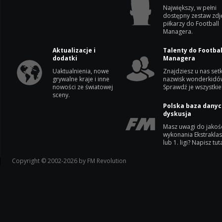
Największy, w pełni
dostępny zestaw zdj
piłkarzy do Football
Managera.
Aktualizacje i
Talenty do Footbal
dodatki
Managera
Uaktualnienia, nowe
Znajdziesz u nas setk
grywalne kraje i inne
nazwisk wonderkidó
nowości ze światowej
Sprawdź je wszystkie
sceny.
Polska baza danyc
dyskusja
Masz uwagi do jakoś
wykonania Ekstrakla
lub 1. ligi? Napisz tuta
Copyright © 2002-2026 by FM Revolution