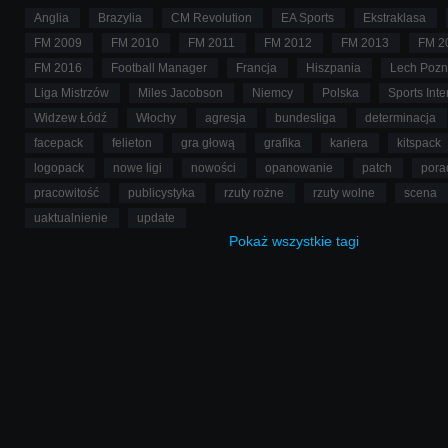
Anglia
Brazylia
CM Revolution
EA Sports
Ekstraklasa
FM 2009
FM 2010
FM 2011
FM 2012
FM 2013
FM 2
FM 2016
Football Manager
Francja
Hiszpania
Lech Poz
Liga Mistrzów
Miles Jacobson
Niemcy
Polska
Sports Inte
Widzew Łódź
Włochy
agresja
bundesliga
determinacja
facepack
felieton
gra głową
grafika
kariera
kitspack
logopack
nowe ligi
nowości
opanowanie
patch
pora
pracowitość
publicystyka
rzuty rożne
rzuty wolne
scena
uaktualnienie
update
Pokaż
wszystkie
tagi