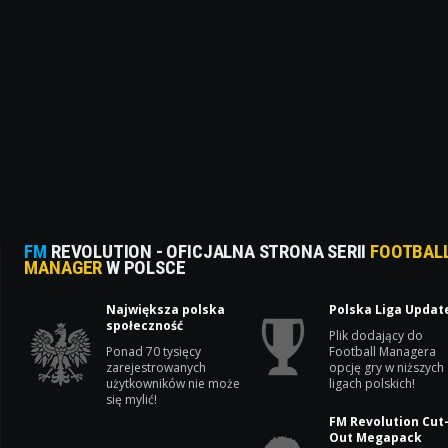
FM
REVOLUTION - OFICJALNA STRONA SERII
FOOTBAL
MANAGER
W POLSCE
Największa polska
Polska Liga Updat
społeczność
Plik dodający do
Ponad 70 tysięcy
Football Managera
zarejestrowanych
opcję gry w niższych
użytkowników nie może
ligach polskich!
się mylić!
FM Revolution Cut
Out Megapack