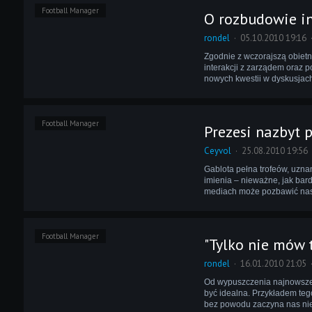
Football Manager
O rozbudowie in
rondel
05.10.2010 19:16
Zgodnie z wczorajszą obiet
interakcji z zarządem oraz 
nowych kwestii w dyskusjach
Football Manager
Prezesi nazbyt 
Ceyvol
25.08.2010 19:56
Gablota pełna trofeów, uzna
imienia – nieważne, jak bar
mediach może pozbawić nas
Football Manager
"Tylko nie mów t
rondel
16.01.2010 21:05
Od wypuszczenia najnowszej ł
być idealna. Przykładem teg
bez powodu zaczyna nas nie