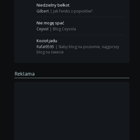
Niedzielny bełkot
Gilbert
|
Jak Feniks z popiołów?
Nie mogę spać
Ceyvol
|
Blog Ceyvola
Kocioł jadu
Rafał9595
|
Słaby blog na poziomie, najgorszy
blog na świecie
Reklama