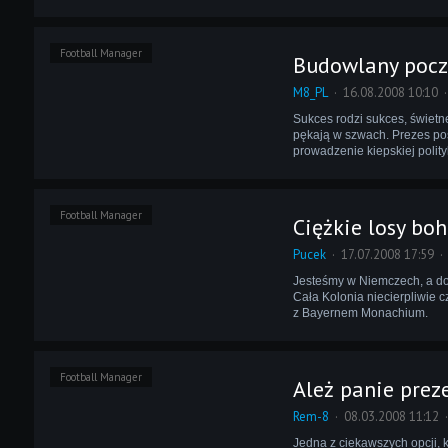
Football Manager
Budowlany pocz
M8_PL
16.08.2008 10:10
Sukces rodzi sukces, świetne
pękają w szwach. Prezes pos
prowadzenie kiepskiej polity
Football Manager
Ciężkie losy bo
Pucek
17.07.2008 17:59
Jesteśmy w Niemczech, a do
Cała Kolonia niecierpliwie 
z Bayernem Monachium.
Football Manager
Ależ panie preze
Rem-8
08.03.2008 11:12
Jedna z ciekawszych opcji, k