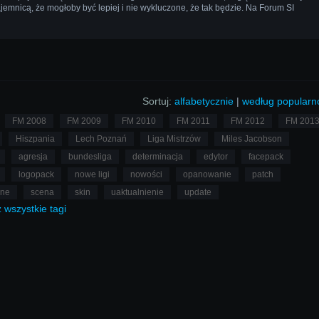
ajemnicą, że mogłoby być lepiej i nie wykluczone, że tak będzie. Na Forum SI
Sortuj:
alfabetycznie
|
według popularn
FM 2008
FM 2009
FM 2010
FM 2011
FM 2012
FM 201
Hiszpania
Lech Poznań
Liga Mistrzów
Miles Jacobson
agresja
bundesliga
determinacja
edytor
facepack
logopack
nowe ligi
nowości
opanowanie
patch
lne
scena
skin
uaktualnienie
update
ż
wszystkie
tagi