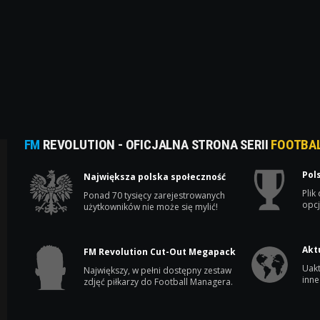
FM
REVOLUTION - OFICJALNA STRONA SERII
FOOTBA
Pol
Największa polska społeczność
Plik
Ponad 70 tysięcy zarejestrowanych
opcj
użytkowników nie może się mylić!
Akt
FM Revolution Cut-Out Megapack
Uakt
Największy, w pełni dostępny zestaw
inne
zdjęć piłkarzy do Football Managera.