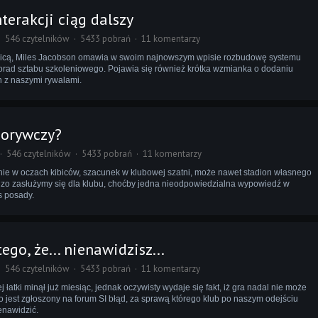
terakcji ciąg dalszy
546 czytelników
5433 pobrań
11 komentarzy
nicą, Miles Jacobson omawia w swoim najnowszym wpisie rozbudowę systemu
porad sztabu szkoleniowego. Pojawia się również krótka wzmianka o dodaniu
 z naszymi rywalami.
porywczy?
546 czytelników
5433 pobrań
11 komentarzy
nie w oczach kibiców, szacunek w klubowej szatni, może nawet stadion własnego
dzo zasłużymy się dla klubu, choćby jedna nieodpowiedzialna wypowiedź w
 posady.
ego, że... nienawidzisz...
546 czytelników
5433 pobrań
11 komentarzy
atki minął już miesiąc, jednak oczywisty wydaje się fakt, iż gra nadal nie może
o jest zgłoszony na forum SI błąd, za sprawą którego klub po naszym odejściu
nawidzić.