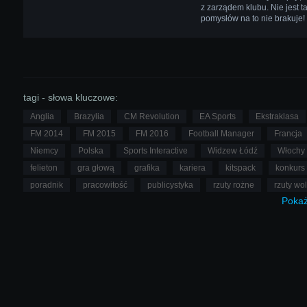
z zarządem klubu. Nie jest t
pomysłów na to nie brakuje!
tagi - słowa kluczowe:
Anglia
Brazylia
CM Revolution
EA Sports
Ekstraklasa
FM 2014
FM 2015
FM 2016
Football Manager
Francja
Niemcy
Polska
Sports Interactive
Widzew Łódź
Włochy
felieton
gra głową
grafika
kariera
kitspack
konkurs
poradnik
pracowitość
publicystyka
rzuty rożne
rzuty wo
Poka