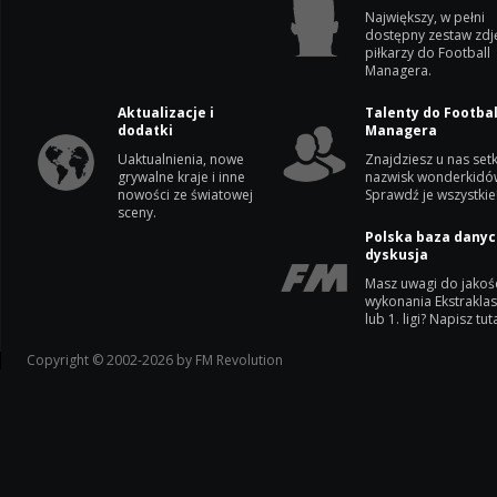
Największy, w pełni
dostępny zestaw zdj
piłkarzy do Football
Managera.
Aktualizacje i
Talenty do Footbal
dodatki
Managera
Uaktualnienia, nowe
Znajdziesz u nas setk
grywalne kraje i inne
nazwisk wonderkidó
nowości ze światowej
Sprawdź je wszystkie
sceny.
Polska baza danyc
dyskusja
Masz uwagi do jakoś
wykonania Ekstrakla
lub 1. ligi? Napisz tuta
Copyright © 2002-2026 by FM Revolution