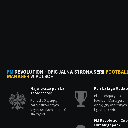
FM
REVOLUTION - OFICJALNA STRONA SERII
FOOTBAL
MANAGER
W POLSCE
Największa polska
Polska Liga Updat
społeczność
Plik dodający do
Ponad 70 tysięcy
Football Managera
zarejestrowanych
opcję gry w niższych
użytkowników nie może
ligach polskich!
się mylić!
FM Revolution Cut
Out Megapack