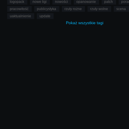
logopack
nowe ligi
nowości
opanowanie
patch
pora
pracowitość
publicystyka
rzuty rożne
rzuty wolne
scena
uaktualnienie
update
Pokaż
wszystkie
tagi