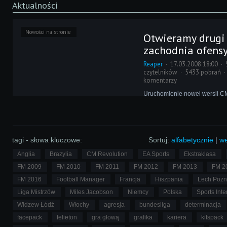
Aktualności
Nowości na stronie
Otwieramy drugi 
zachodnia ofens
Reaper
17.03.2008 18:00
czytelników
5433 pobrań
komentarzy
Uruchomienie nowej wersji CM
dla nas wielki krok, jej revoluc
jakość, której do tej pory nie b
scenie. Chcemy aby tę jakość 
i na scenę zachodnią poprzez
angielskiej wersji serwisu!
tagi - słowa kluczowe:
Sortuj:
alfabetycznie
|
we
Anglia
Brazylia
CM Revolution
EA Sports
Ekstraklasa
FM 2009
FM 2010
FM 2011
FM 2012
FM 2013
FM 2
FM 2016
Football Manager
Francja
Hiszpania
Lech Poz
Liga Mistrzów
Miles Jacobson
Niemcy
Polska
Sports Inte
Widzew Łódź
Włochy
agresja
bundesliga
determinacja
facepack
felieton
gra głową
grafika
kariera
kitspack