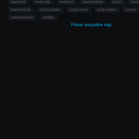
logopack
nowe ligi
nowości
opanowanie
patch
pora
pracowitość
publicystyka
rzuty rożne
rzuty wolne
scena
uaktualnienie
update
Pokaż
wszystkie
tagi