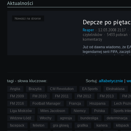
Aktualności
Nowości na stronie
Depcze po piętach
Reaper
12.03.2008 21:17
czytelników
5433 pobrań
komentarzy
Już od dawna wiadomo, że EA 
legendarnej serii FIFA, zaczęl
tworzenie managerów piłkarsk
niedawna wychodzi im to jedn
dobrze. Czy już udało im się 
króla managerów - Football 
tagi - słowa kluczowe:
Sortuj:
alfabetycznie
|
we
Anglia
Brazylia
CM Revolution
EA Sports
Ekstraklasa
FM 2009
FM 2010
FM 2011
FM 2012
FM 2013
FM 2
FM 2016
Football Manager
Francja
Hiszpania
Lech Poz
Liga Mistrzów
Miles Jacobson
Niemcy
Polska
Sports Inte
Widzew Łódź
Włochy
agresja
bundesliga
determinacja
facepack
felieton
gra głową
grafika
kariera
kitspack