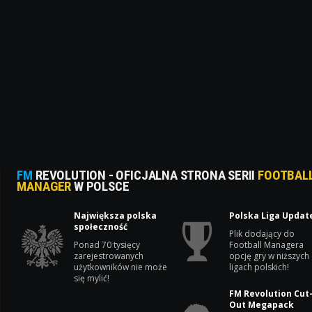
FM
REVOLUTION - OFICJALNA STRONA SERII
FOOTBAL
MANAGER
W POLSCE
Największa polska
Polska Liga Updat
społeczność
Plik dodający do
Ponad 70 tysięcy
Football Managera
zarejestrowanych
opcję gry w niższych
użytkowników nie może
ligach polskich!
się mylić!
FM Revolution Cut
Out Megapack