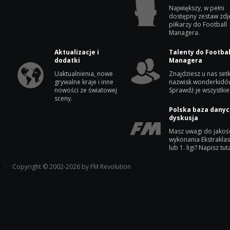
Największy, w pełni
dostępny zestaw zdj
piłkarzy do Football
Managera.
Aktualizacje i
Talenty do Footbal
dodatki
Managera
Uaktualnienia, nowe
Znajdziesz u nas setk
grywalne kraje i inne
nazwisk wonderkidó
nowości ze światowej
Sprawdź je wszystkie
sceny.
Polska baza danyc
dyskusja
Masz uwagi do jakoś
wykonania Ekstrakla
lub 1. ligi? Napisz tuta
Copyright © 2002-2026 by FM Revolution