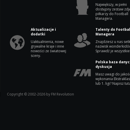
Największy, w pełni
dostępny zestaw zdj
piłkarzy do Football
Managera.
Aktualizacje i
Talenty do Footbal
dodatki
Managera
Uaktualnienia, nowe
Znajdziesz u nas setk
grywalne kraje i inne
nazwisk wonderkidó
nowości ze światowej
Sprawdź je wszystkie
sceny.
Polska baza danyc
dyskusja
Masz uwagi do jakoś
wykonania Ekstrakla
lub 1. ligi? Napisz tuta
Copyright © 2002-2026 by FM Revolution