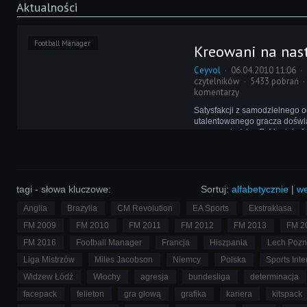
Aktualności
Football Manager
Kreowani na nas
Ceyvol
06.04.2010 11:06
czytelników
5433 pobrań
komentarzy
Satysfakcji z samodzielnego o
utalentowanego gracza doświ
zapewne każdy eFeManiak. J
okazuje się, że Football Manag
widzi w wielu z nich gwiazdy
formatu, ale i samodzielnie p
legend futbolu!
tagi - słowa kluczowe:
Sortuj:
alfabetycznie
|
we
Anglia
Brazylia
CM Revolution
EA Sports
Ekstraklasa
FM 2009
FM 2010
FM 2011
FM 2012
FM 2013
FM 2
FM 2016
Football Manager
Francja
Hiszpania
Lech Poz
Liga Mistrzów
Miles Jacobson
Niemcy
Polska
Sports Inte
Widzew Łódź
Włochy
agresja
bundesliga
determinacja
facepack
felieton
gra głową
grafika
kariera
kitspack