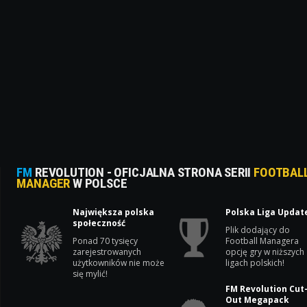
FM
REVOLUTION - OFICJALNA STRONA SERII
FOOTBAL
MANAGER
W POLSCE
Największa polska
Polska Liga Updat
społeczność
Plik dodający do
Ponad 70 tysięcy
Football Managera
zarejestrowanych
opcję gry w niższych
użytkowników nie może
ligach polskich!
się mylić!
FM Revolution Cut
Out Megapack